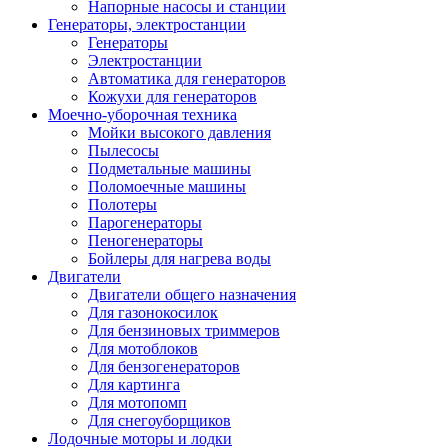
Напорные насосы и станции
Генераторы, электростанции
Генераторы
Электростанции
Автоматика для генераторов
Кожухи для генераторов
Моечно-уборочная техника
Мойки высокого давления
Пылесосы
Подметальные машины
Поломоечные машины
Полотеры
Парогенераторы
Пеногенераторы
Бойлеры для нагрева воды
Двигатели
Двигатели общего назначения
Для газонокосилок
Для бензиновых триммеров
Для мотоблоков
Для бензогенераторов
Для картинга
Для мотопомп
Для снегоуборщиков
Лодочные моторы и лодки