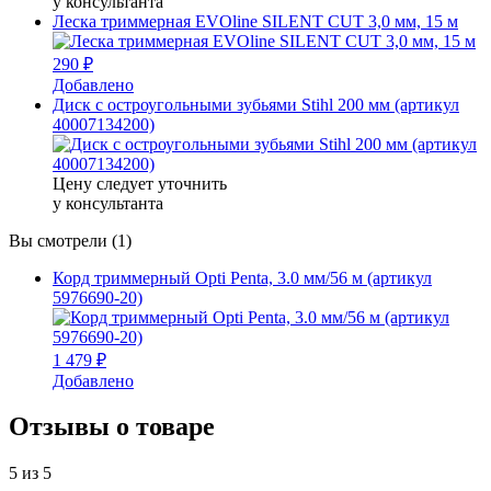
у консультанта
Леска триммерная EVOline SILENT CUT 3,0 мм, 15 м
290 ₽
Добавлено
Диск с остроугольными зубьями Stihl 200 мм (артикул
40007134200)
Цену следует уточнить
у консультанта
Вы смотрели (1)
Корд триммерный Opti Penta, 3.0 мм/56 м (артикул
5976690-20)
1 479 ₽
Добавлено
Отзывы о товаре
5
из 5