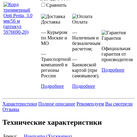
Сравнить
Доставка
Оплата
— Курьером
—
по Москве и
Наличным и
Гарантия
МО
безналичным
Официальная
расчетом;
—
гарантия от
Транспортной
—
производителя
компанией в
Банковской
Подробнее
регионы
картой (при
России
самовывозе).
Подробнее
Подробнее
Характеристики
Полное описание
Рекомендуем
Вы смотрели
Отзывы
Технические характеристики
Бренд:
Husqvarna (Хускварна)