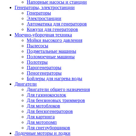
Напорные насосы и станции
Генераторы, электростанции
Генераторы
Электростанции
Автоматика для генераторов
Кожухи для генераторов
Моечно-уборочная техника
Мойки высокого давления
Пылесосы
Подметальные машины
Поломоечные машины
Полотеры
Парогенераторы
Пеногенераторы
Бойлеры для нагрева воды
Двигатели
Двигатели общего назначения
Для газонокосилок
Для бензиновых триммеров
Для мотоблоков
Для бензогенераторов
Для картинга
Для мотопомп
Для снегоуборщиков
Лодочные моторы и лодки