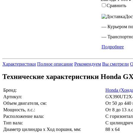
Сравнить
Дос
— Курьером п
— Транспортно
Подробнее
Характеристики
Полное описание
Рекомендуем
Вы смотрели
О
Технические характеристики Honda G
Бренд:
Honda (Хонда
Артикул:
GX390UT2X
Объем двигателя, см:
От 50 до 440 
Мощность, л.с.:
От 8 до 13 л.
Расположение вала:
С горизонта
Тип вала:
С цилиндрич
Диаметр цилиндра x Ход поршня, мм:
88 x 64