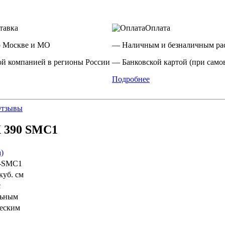
тавка
Оплата
о Москве и МО
— Наличным и безналичным рас
й компанией в регионы России
— Банковской картой (при само
Подробнее
тзывы
X 390 SMC1
)
-SMC1
куб. см
с
льным
еским