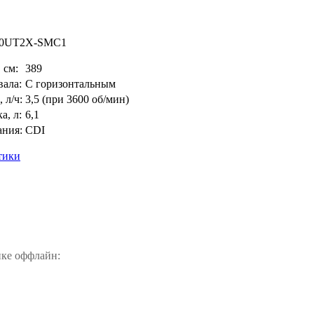
0UT2X-SMC1
 см:
389
вала:
С горизонтальным
 л/ч:
3,5 (при 3600 об/мин)
а, л:
6,1
ания:
CDI
тики
пке оффлайн: