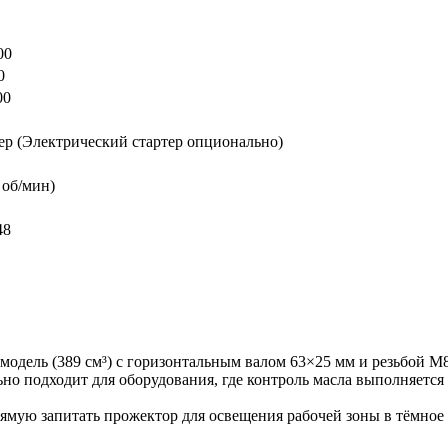
00
0
00
ер (Электрический стартер опционально)
 об/мин)
48
одель (389 см³) с горизонтальным валом 63×25 мм и резьбой 
но подходит для оборудования, где контроль масла выполняется
мую запитать прожектор для освещения рабочей зоны в тёмное вр