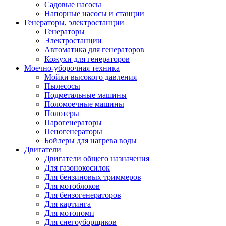
Садовые насосы
Напорные насосы и станции
Генераторы, электростанции
Генераторы
Электростанции
Автоматика для генераторов
Кожухи для генераторов
Моечно-уборочная техника
Мойки высокого давления
Пылесосы
Подметальные машины
Поломоечные машины
Полотеры
Парогенераторы
Пеногенераторы
Бойлеры для нагрева воды
Двигатели
Двигатели общего назначения
Для газонокосилок
Для бензиновых триммеров
Для мотоблоков
Для бензогенераторов
Для картинга
Для мотопомп
Для снегоуборщиков