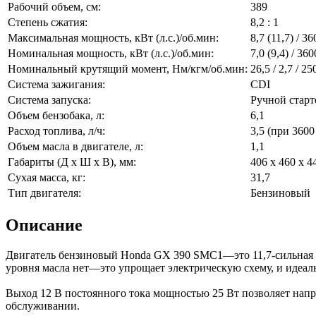
Рабочий объем, см:
389
Степень сжатия:
8,2 : 1
Максимальная мощность, кВт (л.с.)/об.мин:
8,7 (11,7) / 36
Номинальная мощность, кВт (л.с.)/об.мин:
7,0 (9,4) / 360
Номинальный крутящий момент, Нм/кгм/об.мин:
26,5 / 2,7 / 25
Система зажигания:
CDI
Система запуска:
Ручной старт
Объем бензобака, л:
6,1
Расход топлива, л/ч:
3,5 (при 3600
Объем масла в двигателе, л:
1,1
Габариты (Д x Ш x В), мм:
406 x 460 x 4
Сухая масса, кг:
31,7
Тип двигателя:
Бензиновый
Описание
Двигатель бензиновый Honda GX 390 SMC1—это 11,7-сильная м
уровня масла нет—это упрощает электрическую схему, и идеаль
Выход 12 В постоянного тока мощностью 25 Вт позволяет напря
обслуживании.