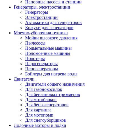
Напорные насосы и станции
Генераторы, электростанции
Генераторы
Электростанции
Автоматика для генераторов
Кожухи для генераторов
Моечно-уборочная техника
Мойки высокого давления
Пылесосы
Подметальные машины
Поломоечные машины
Полотеры
Парогенераторы
Пеногенераторы
Бойлеры для нагрева воды
Двигатели
Двигатели общего назначения
Для газонокосилок
Для бензиновых триммеров
Для мотоблоков
Для бензогенераторов
Для картинга
Для мотопомп
Для снегоуборщиков
Лодочные моторы и лодки