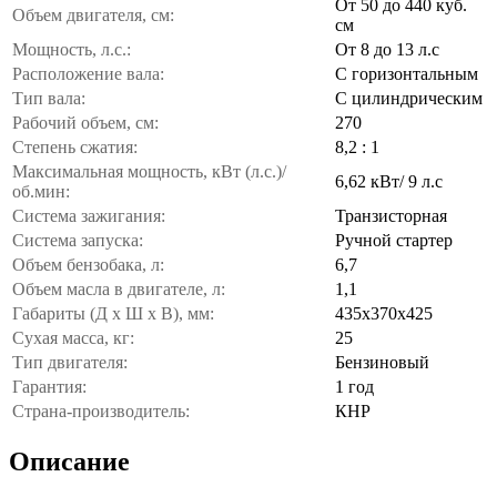
От 50 до 440 куб.
Объем двигателя, см:
см
Мощность, л.с.:
От 8 до 13 л.с
Расположение вала:
С горизонтальным
Тип вала:
С цилиндрическим
Рабочий объем, см:
270
Степень сжатия:
8,2 : 1
Максимальная мощность, кВт (л.с.)/
6,62 кВт/ 9 л.с
об.мин:
Система зажигания:
Транзисторная
Система запуска:
Ручной стартер
Объем бензобака, л:
6,7
Объем масла в двигателе, л:
1,1
Габариты (Д x Ш x В), мм:
435х370х425
Сухая масса, кг:
25
Тип двигателя:
Бензиновый
Гарантия:
1 год
Страна-производитель:
КНР
Описание