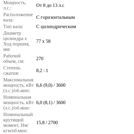
Мощность,
От 8 до 13 л.с
л.с.:
Расположение
С горизонтальным
вала:
Тип вала:
С цилиндрическим
Диаметр
цилиндра x
77 х 58
Ход поршня,
мм:
Рабочий
270
объем, см:
Степень
8,2 : 1
сжатия:
Максимальная
мощность, кВт
6,6 (9,0) / 3600
(л.с.)/об.мин:
Номинальная
мощность, кВт
6,0 (8,1) / 3600
(л.с.)/об.мин:
Номинальный
крутящий
15,8 / 2700
момент, Нм/
кгм/об.мин: