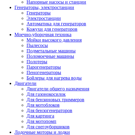
Напорные насосы и станции
Генераторы, электростанции
Генераторы
Электростанции
Автоматика для генераторов
Кожухи для генераторов
Моечно-уборочная техника
Мойки высокого давления
Пылесосы
Подметальные машины
Поломоечные машины
Полотеры
Парогенераторы
Пеногенераторы
Бойлеры для нагрева воды
Двигатели
Двигатели общего назначения
Для газонокосилок
Для бензиновых триммеров
Для мотоблоков
Для бензогенераторов
Для картинга
Для мотопомп
Для снегоуборщиков
Лодочные моторы и лодки