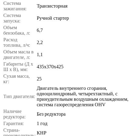
Система
Транзисторная
зажигания:
Система
Ручной стартер
запуска:
Объем
6,7
бензобака, л:
Расход
2,2
топлива, л/ч:
Объем масла в
1,1
двигателе, л:
Габариты (Д x
435х370х425
Ш x В), мм:
Сухая масса,
25
кг:
Двигатель внутреннего сгорания,
одноцилиндровый, четырехтактный, с
Тип двигателя:
принудительным воздушным охлаждением,
система газореспределения OHV
Наличие
Без редуктора
редуктора:
Гарантия:
1 год
Страна-
КНР
производитель: