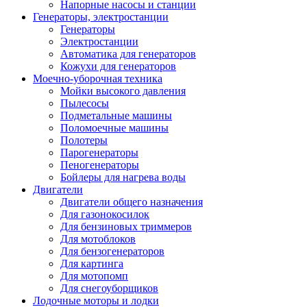
Напорные насосы и станции
Генераторы, электростанции
Генераторы
Электростанции
Автоматика для генераторов
Кожухи для генераторов
Моечно-уборочная техника
Мойки высокого давления
Пылесосы
Подметальные машины
Поломоечные машины
Полотеры
Парогенераторы
Пеногенераторы
Бойлеры для нагрева воды
Двигатели
Двигатели общего назначения
Для газонокосилок
Для бензиновых триммеров
Для мотоблоков
Для бензогенераторов
Для картинга
Для мотопомп
Для снегоуборщиков
Лодочные моторы и лодки