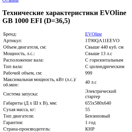
Отзывы
Технические характеристики EVOline
GB 1000 EFI (D=36,5)
Бренд:
EVOline
Артикул:
1T90QA11EEVO
Объем двигателя, см:
Свыше 440 куб. см
Мощность, л.с.:
Свыше 13 л.с
Расположение вала:
С горизонтальным
Тип вала:
С цилиндрическим
Рабочий объем, см:
999
Максимальная мощность, кВт (л.с.)/
40 л.с
об.мин:
Электрический
Система запуска:
стартер
Габариты (Д x Ш x В), мм:
655x580x640
Сухая масса, кг:
55
Тип двигателя:
Бензиновый
Гарантия:
1 год
Страна-производитель:
КНР