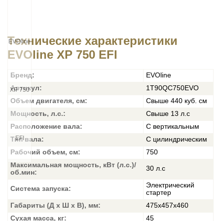
Технические характеристики
EVOline XP 750 EFI
Бренд:
EVOline
Артикул:
1T90QC750EVO
Объем двигателя, см:
Свыше 440 куб. см
Мощность, л.с.:
Свыше 13 л.с
Расположение вала:
С вертикальным
Тип вала:
С цилиндрическим
Рабочий объем, см:
750
Максимальная мощность, кВт (л.с.)/
30 л.с
об.мин:
Электрический
Система запуска:
стартер
Габариты (Д x Ш x В), мм:
475x457x460
Сухая масса, кг:
45