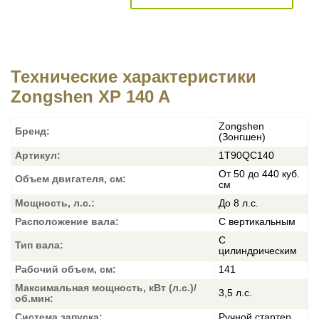
Технические характеристики
Zongshen XP 140 A
Zongshen
Бренд:
(Зонгшен)
Артикул:
1T90QC140
От 50 до 440 куб.
Объем двигателя, см:
см
Мощность, л.с.:
До 8 л.с.
Расположение вала:
С вертикальным
С
Тип вала:
цилиндрическим
Рабочий объем, см:
141
Максимальная мощность, кВт (л.с.)/
3,5 л.с.
об.мин:
Система запуска:
Ручной стартер