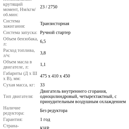
крутящий
23 / 2750
момент, Нм/кгм/
об.мин:
Система
Транзисторная
зажигания:
Система запуска:
Ручной стартер
Объем бензобака,
6,5
л:
Расход топлива,
3,8
л/ч:
Объем масла в
1,1
двигателе, л:
Габариты (Д x Ш
475 х 410 х 450
x В), мм:
Сухая масса, кг:
33
Двигатель внутреннего сгорания,
Тип двигателя:
одноцилиндровый, четырехтактный, с
принудительным воздушным охлаждением
Наличие
Без редуктора
редуктора:
Гарантия:
1 год
Страна-
КНР