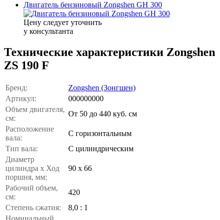
Двигатель бензиновый Zongshen GH 300
Цену следует уточнить
у консультанта
Технические характеристики Zongshen
ZS 190 F
Бренд:
Zongshen (Зонгшен)
Артикул:
000000000
Объем двигателя,
От 50 до 440 куб. см
см:
Расположение
С горизонтальным
вала:
Тип вала:
С цилиндрическим
Диаметр
цилиндра x Ход
90 х 66
поршня, мм:
Рабочий объем,
420
см:
Степень сжатия:
8,0 : 1
Номинальный