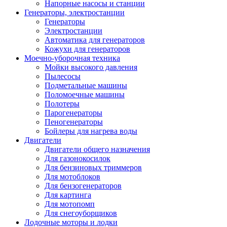
Напорные насосы и станции
Генераторы, электростанции
Генераторы
Электростанции
Автоматика для генераторов
Кожухи для генераторов
Моечно-уборочная техника
Мойки высокого давления
Пылесосы
Подметальные машины
Поломоечные машины
Полотеры
Парогенераторы
Пеногенераторы
Бойлеры для нагрева воды
Двигатели
Двигатели общего назначения
Для газонокосилок
Для бензиновых триммеров
Для мотоблоков
Для бензогенераторов
Для картинга
Для мотопомп
Для снегоуборщиков
Лодочные моторы и лодки