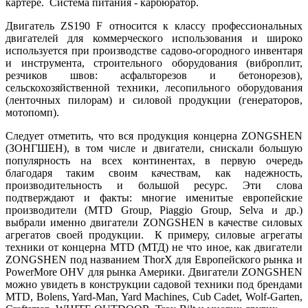
картере. Система питания - карбюратор.
Двигатель ZS190 F относится к классу профессиональных
двигателей для коммерческого использования и широко
используется при производстве садово-огородного инвентаря
и инструмента, строительного оборудования (виброплит,
резчиков швов: асфальторезов и бетонорезов),
сельскохозяйственной техники, лесопильного оборудования
(ленточных пилорам) и силовой продукции (генераторов,
мотопомп).
Следует отметить, что вся продукция концерна ZONGSHEN
(ЗОНГШЕН), в том числе и двигатели, снискали большую
популярность на всех континентах, в первую очередь
благодаря таким своим качествам, как надежность,
производительность и большой ресурс. Эти слова
подтверждают и факты: многие именитые европейские
производители (MTD Group, Piaggio Group, Selva и др.)
выбрали именно двигатели ZONGSHEN в качестве силовых
агрегатов своей продукции. К примеру, силовые агрегаты
техники от концерна MTD (МТД) не что иное, как двигатели
ZONGSHEN под названием ThorX для Европейского рынка и
PowerMore OHV для рынка Америки. Двигатели ZONGSHEN
можно увидеть в конструкции садовой техники под брендами
MTD, Bolens, Yard-Man, Yard Machines, Cub Cadet, Wolf-Garten,