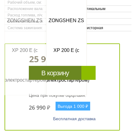
Рабочий объем, см:
196
Расположение вала:
С вертикальным
Расход топлива, л/ч:
1,5
Объем бензобака, л:
2,6
Система зажигания:
Транзисторная
25 990 ₽
В корзину
Быстрый заказ
Цена при покупке оффлайн:
26 990 ₽
Выгода 1 000 ₽
Бесплатная доставка