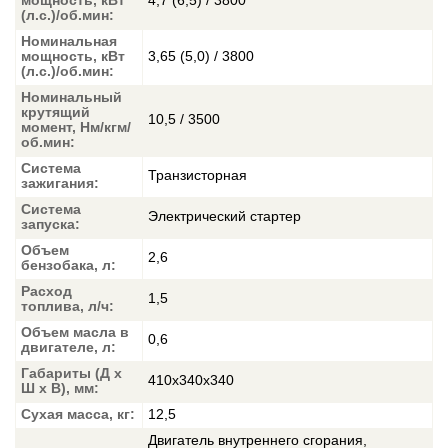
мощность, кВт
4,7 (6,5) / 3800
(л.с.)/об.мин:
Номинальная
мощность, кВт
3,65 (5,0) / 3800
(л.с.)/об.мин:
Номинальный
крутящий
10,5 / 3500
момент, Нм/кгм/
об.мин:
Система
Транзисторная
зажигания:
Система
Электрический стартер
запуска:
Объем
2,6
бензобака, л:
Расход
1,5
топлива, л/ч:
Объем масла в
0,6
двигателе, л:
Габариты (Д x
410x340x340
Ш x В), мм:
Сухая масса, кг:
12,5
Двигатель внутреннего сгорания,