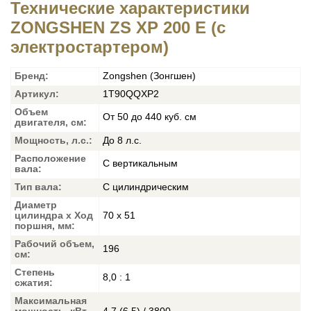
Технические характеристики
ZONGSHEN ZS XP 200 E (с
электростартером)
Бренд:
Zongshen (Зонгшен)
Артикул:
1T90QQXP2
Объем
От 50 до 440 куб. см
двигателя, см:
Мощность, л.с.:
До 8 л.с.
Расположение
С вертикальным
вала:
Тип вала:
С цилиндрическим
Диаметр
цилиндра x Ход
70 x 51
поршня, мм:
Рабочий объем,
196
см:
Степень
8,0 : 1
сжатия:
Максимальная