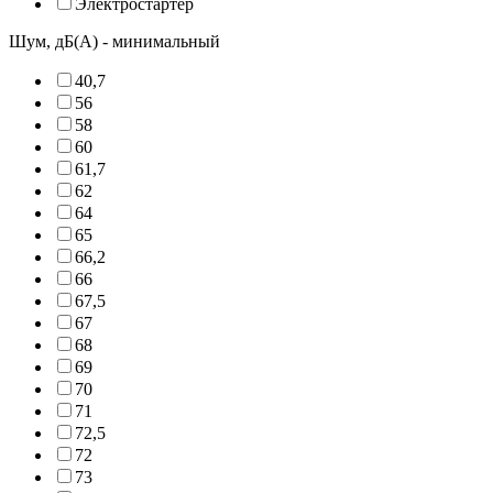
Электростартер
Шум, дБ(А) - минимальный
40,7
56
58
60
61,7
62
64
65
66,2
66
67,5
67
68
69
70
71
72,5
72
73