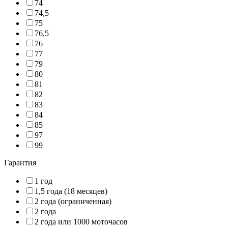
74
74,5
75
76,5
76
77
79
80
81
82
83
84
85
97
99
Гарантия
1 год
1,5 года (18 месяцев)
2 года (ограниченная)
2 года
2 года или 1000 моточасов