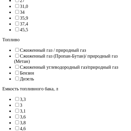
27
31,0
34
35,9
37,4
45,5
Топливо
Сжиженный газ / природный газ
Сжиженный газ (Пропан-Бутан)/ природный газ
(Метан)
Сжиженный углеводородный газ/природный газ
Бензин
Дизель
Емкость топливного бака, л
3,3
3
3,1
3,6
3,8
4,6