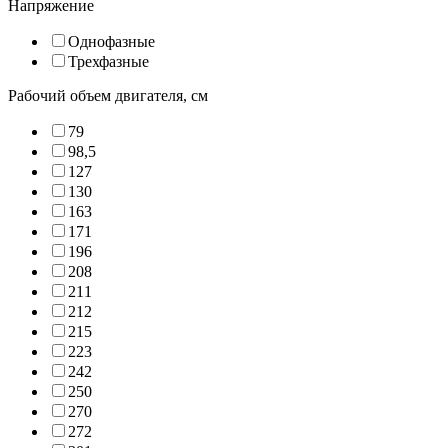
Напряжение
Однофазные
Трехфазные
Рабочий объем двигателя, см
79
98,5
127
130
163
171
196
208
211
212
215
223
242
250
270
272