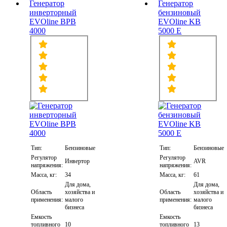
Генератор
Генератор
инверторный
бензиновый
EVOline BPB
EVOline KB
4000
5000 E
Тип:
Бензиновые
Тип:
Бензиновые
Регулятор
Регулятор
Инвертор
AVR
напряжения:
напряжения:
Масса, кг:
34
Масса, кг:
61
Для дома,
Для дома,
Область
хозяйства и
Область
хозяйства и
применения:
малого
применения:
малого
бизнеса
бизнеса
Емкость
Емкость
топливного
10
топливного
13