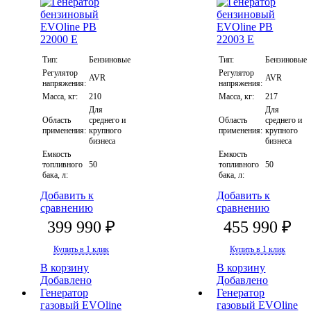
Тип:
Бензиновые
Тип:
Бензиновые
Регулятор
Регулятор
AVR
AVR
напряжения:
напряжения:
Масса, кг:
210
Масса, кг:
217
Для
Для
Область
среднего и
Область
среднего и
применения:
крупного
применения:
крупного
бизнеса
бизнеса
Емкость
Емкость
топливного
50
топливного
50
бака, л:
бака, л:
Добавить к
Добавить к
сравнению
сравнению
399 990 ₽
455 990 ₽
Купить в 1 клик
Купить в 1 клик
В корзину
В корзину
Добавлено
Добавлено
Генератор
Генератор
газовый EVOline
газовый EVOline