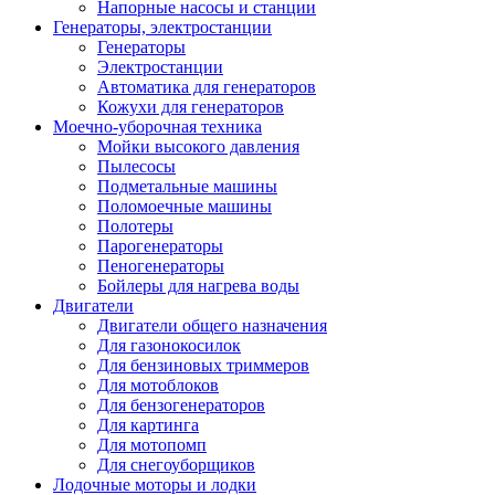
Напорные насосы и станции
Генераторы, электростанции
Генераторы
Электростанции
Автоматика для генераторов
Кожухи для генераторов
Моечно-уборочная техника
Мойки высокого давления
Пылесосы
Подметальные машины
Поломоечные машины
Полотеры
Парогенераторы
Пеногенераторы
Бойлеры для нагрева воды
Двигатели
Двигатели общего назначения
Для газонокосилок
Для бензиновых триммеров
Для мотоблоков
Для бензогенераторов
Для картинга
Для мотопомп
Для снегоуборщиков
Лодочные моторы и лодки