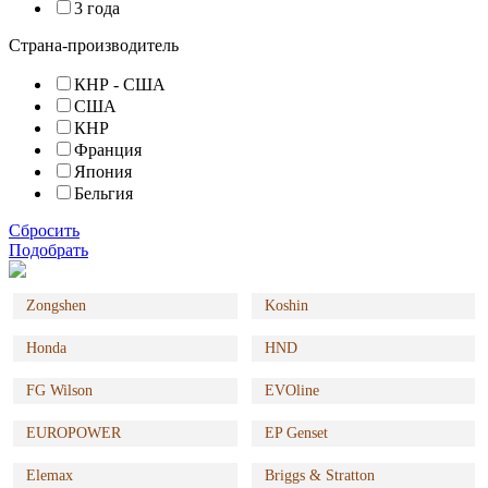
3 года
Страна-производитель
КНР - США
США
КНР
Франция
Япония
Бельгия
Сбросить
Подобрать
Zongshen
Koshin
Honda
HND
FG Wilson
EVOline
EUROPOWER
EP Genset
Elemax
Briggs & Stratton