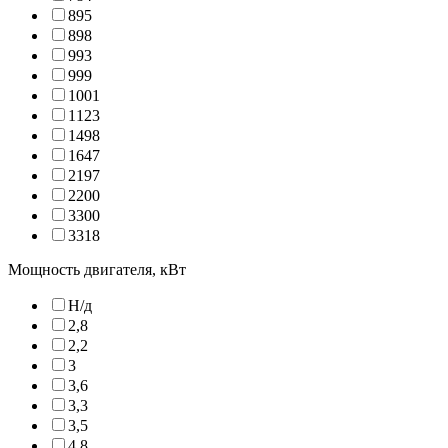
895
898
993
999
1001
1123
1498
1647
2197
2200
3300
3318
Мощность двигателя, кВт
Н/д
2,8
2,2
3
3,6
3,3
3,5
4,8