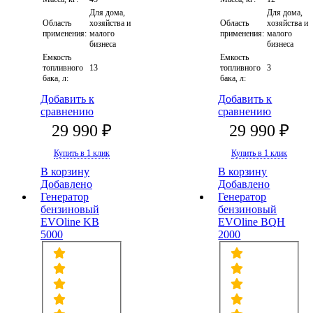
Для дома,
Для дома,
Область
хозяйства и
Область
хозяйства и
применения:
малого
применения:
малого
бизнеса
бизнеса
Емкость
Емкость
топливного
13
топливного
3
бака, л:
бака, л:
Добавить к
Добавить к
сравнению
сравнению
29 990 ₽
29 990 ₽
Купить в 1 клик
Купить в 1 клик
В корзину
В корзину
Добавлено
Добавлено
Генератор
Генератор
бензиновый
бензиновый
EVOline KB
EVOline BQH
5000
2000