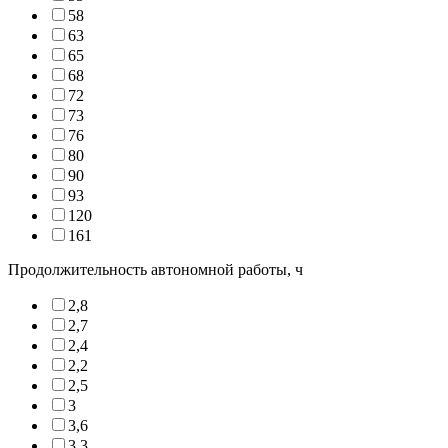
58
63
65
68
72
73
76
80
90
93
120
161
Продолжительность автономной работы, ч
2,8
2,7
2,4
2,2
2,5
3
3,6
3,3