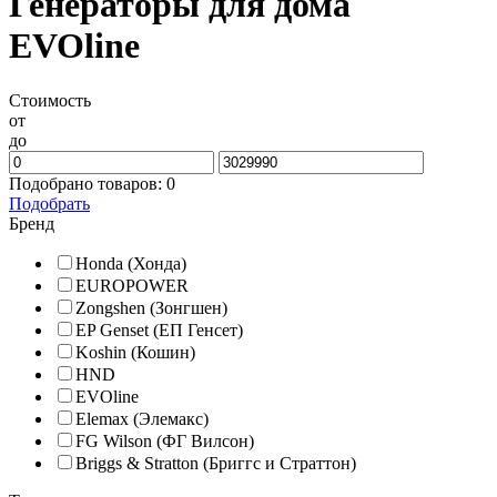
Генераторы для дома
EVOline
Стоимость
от
до
Подобрано товаров:
0
Подобрать
Бренд
Honda (Хонда)
EUROPOWER
Zongshen (Зонгшен)
EP Genset (ЕП Генсет)
Koshin (Кошин)
HND
EVOline
Elemax (Элемакс)
FG Wilson (ФГ Вилсон)
Briggs & Stratton (Бриггс и Страттон)