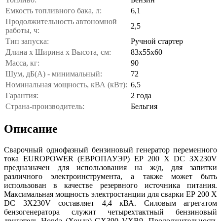
Емкость топливного бака, л:
6,1
Продолжительность автономной
2,5
работы, ч:
Тип запуска:
Ручной стартер
Длина х Ширина х Высота, см:
83x55x60
Масса, кг:
90
Шум, дБ(А) - минимальный:
72
Номинальная мощность, кВА (кВт):
6,5
Гарантия:
2 года
Страна-производитель:
Бельгия
Описание
Сварочный однофазный бензиновый генератор переменного
тока EUROPOWER (ЕВРОПАУЭР) EP 200 Х DC 3X230V
предназначен для использования на ж/д, для запитки
различного электроинструмента, а также может быть
использован в качестве резервного источника питания.
Максимальная мощность электростанции для сварки EP 200 Х
DC 3X230V составляет 4,4 кВА. Силовым агрегатом
бензогенератора служит четырехтактный бензиновый
двигатель Honda (Хонда) GX390 VXB9. Продолжительность