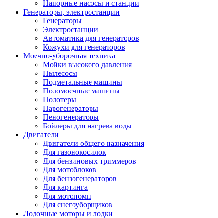
Напорные насосы и станции
Генераторы, электростанции
Генераторы
Электростанции
Автоматика для генераторов
Кожухи для генераторов
Моечно-уборочная техника
Мойки высокого давления
Пылесосы
Подметальные машины
Поломоечные машины
Полотеры
Парогенераторы
Пеногенераторы
Бойлеры для нагрева воды
Двигатели
Двигатели общего назначения
Для газонокосилок
Для бензиновых триммеров
Для мотоблоков
Для бензогенераторов
Для картинга
Для мотопомп
Для снегоуборщиков
Лодочные моторы и лодки