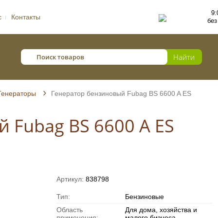
9:
с
Контакты
без
Генераторы
Генератор бензиновый Fubag BS 6600 A ES
 Fubag BS 6600 A ES
Артикул:
838798
Тип:
Бензиновые
Область
Для дома, хозяйства и
применения:
малого бизнеса