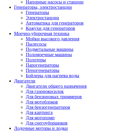
Напорные насосы и станции
Генераторы, электростанции
Генераторы
Электростанции
Автоматика для генераторов
Кожухи для генераторов
Моечно-уборочная техника
Мойки высокого давления
Пылесосы
Подметальные машины
Поломоечные машины
Полотеры
Парогенераторы
Пеногенераторы
Бойлеры для нагрева воды
Двигатели
Двигатели общего назначения
Для газонокосилок
Для бензиновых триммеров
Для мотоблоков
Для бензогенераторов
Для картинга
Для мотопомп
Для снегоуборщиков
Лодочные моторы и лодки