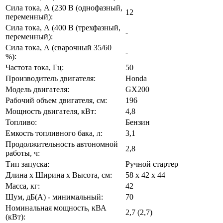
Сила тока, А (230 В (однофазный,
12
переменный):
Сила тока, А (400 В (трехфазный,
-
переменный):
Сила тока, А (сварочный 35/60
-
%):
Частота тока, Гц:
50
Производитель двигателя:
Honda
Модель двигателя:
GX200
Рабочий объем двигателя, см:
196
Мощность двигателя, кВт:
4,8
Топливо:
Бензин
Емкость топливного бака, л:
3,1
Продолжительность автономной
2,8
работы, ч:
Тип запуска:
Ручной стартер
Длина х Ширина х Высота, см:
58 х 42 х 44
Масса, кг:
42
Шум, дБ(А) - минимальный:
70
Номинальная мощность, кВА
2,7 (2,7)
(кВт):