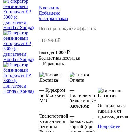
В корзину
Добавлено
Быстрый заказ
Цена при покупке оффлайн:
110 990 ₽
Выгода 1 000 ₽
Бесплатная доставка
Сравнить
Доставка
Оплата
— Курьером
—
по Москве и
Наличным и
Гарантия
МО
безналичным
Официальная
расчетом;
—
гарантия от
Транспортной
—
производителя
компанией в
Банковской
Подробнее
регионы
картой (при
России
самовывозе).