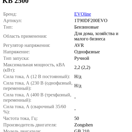
KB 2500
Бренд:
EVOline
Артикул:
1T90DF200EVO
Тип:
Бензиновые
Для дома, хозяйства и
Область применения:
малого бизнеса
Регулятор напряжения:
AVR
Напряжение:
Однофазные
Тип запуска:
Ручной
Максимальная мощность, кВА
2,2 (2,2)
(кВт):
Сила тока, А (12 В постоянный):
Н/д
Сила тока, А (230 В (однофазный,
Н/д
переменный):
Сила тока, А (400 В (трехфазный,
-
переменный):
Сила тока, А (сварочный 35/60
-
%):
Частота тока, Гц:
50
Производитель двигателя:
Zongshen
Модель двигателя:
GB 210