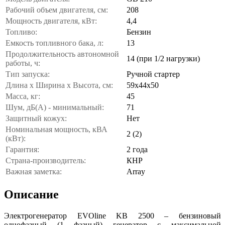
Рабочий объем двигателя, см:
208
Мощность двигателя, кВт:
4,4
Топливо:
Бензин
Емкость топливного бака, л:
13
Продолжительность автономной
14 (при 1/2 нагрузки)
работы, ч:
Тип запуска:
Ручной стартер
Длина х Ширина х Высота, см:
59х44х50
Масса, кг:
45
Шум, дБ(А) - минимальный:
71
Защитный кожух:
Нет
Номинальная мощность, кВА
2 (2)
(кВт):
Гарантия:
2 года
Страна-производитель:
КНР
Важная заметка:
Array
Описание
Электрогенератор EVOline KB 2500 – бензиновый
однофазный (1 фазный) генератор с максимальной