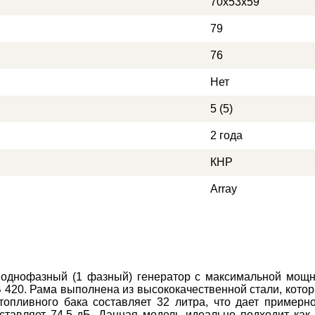
70х53х59
79
76
Нет
5 (5)
2 года
КНР
Array
 однофазный (1 фазный) генератор с максимальной мощн
20. Рама выполнена из высококачественной стали, которая
топливного бака составляет 32 литра, что дает пример
ставляет 74,5 дБ. Данная модель идеально подходит как 