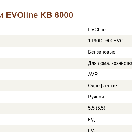
и EVOline KB 6000
EVOline
1T90DF600EVO
Бензиновые
Для дома, хозяйств
AVR
Однофазные
Ручной
5,5 (5,5)
н/д
н/д