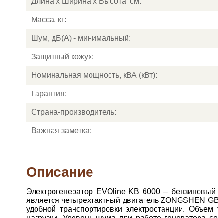
Длина х Ширина х Высота, см:
Масса, кг:
Шум, дБ(А) - минимальный:
Защитный кожух:
Номинальная мощность, кВА (кВт):
Гарантия:
Страна-производитель:
Важная заметка:
Описание
Электрогенератор EVOline KB 6000 – бензиновый
является четырехтактный двигатель ZONGSHEN GB 4
удобной транспортировки электростанции. Объем 
нагрузки. Уровень шума при работе генератора со