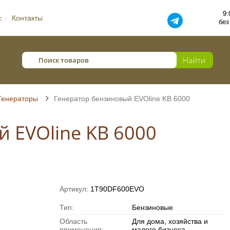
9:
с
Контакты
без
Генераторы
Генератор бензиновый EVOline KB 6000
 EVOline KB 6000
Артикул:
1T90DF600EVO
Тип:
Бензиновые
Область
Для дома, хозяйства и
применения:
малого бизнеса