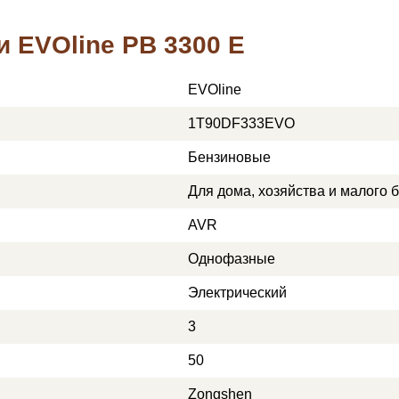
и EVOline PB 3300 E
EVOline
1T90DF333EVO
Бензиновые
Для дома, хозяйства и малого 
AVR
Однофазные
Электрический
3
50
Zongshen