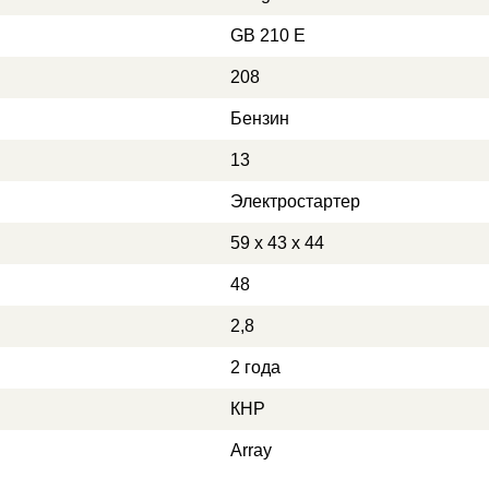
GB 210 E
208
Бензин
13
Электростартер
59 х 43 х 44
48
2,8
2 года
КНР
Array