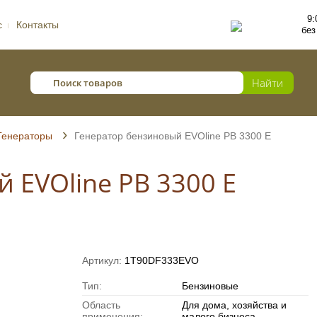
9:
с
Контакты
без
Генераторы
Генератор бензиновый EVOline PB 3300 E
 EVOline PB 3300 E
Артикул:
1T90DF333EVO
Тип:
Бензиновые
Область
Для дома, хозяйства и
применения:
малого бизнеса