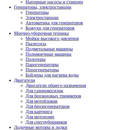
Напорные насосы и станции
Генераторы, электростанции
Генераторы
Электростанции
Автоматика для генераторов
Кожухи для генераторов
Моечно-уборочная техника
Мойки высокого давления
Пылесосы
Подметальные машины
Поломоечные машины
Полотеры
Парогенераторы
Пеногенераторы
Бойлеры для нагрева воды
Двигатели
Двигатели общего назначения
Для газонокосилок
Для бензиновых триммеров
Для мотоблоков
Для бензогенераторов
Для картинга
Для мотопомп
Для снегоуборщиков
Лодочные моторы и лодки