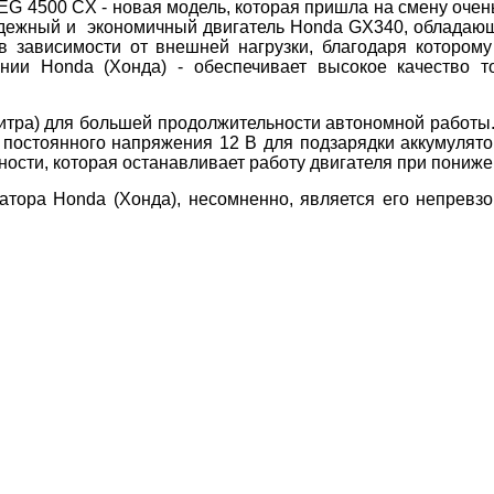
G 4500 CX - новая модель, которая пришла на смену оче
адежный и экономичный двигатель Honda GX340, обладаю
в зависимости от внешней нагрузки, благодаря котором
нии Honda (Хонда) - обеспечивает высокое качество т
итра) для большей продолжительности автономной работы
постоянного напряжения 12 В для подзарядки аккумулятор
ости, которая останавливает работу двигателя при пониже
атора Honda (Хонда), несомненно, является его непревз