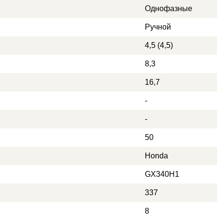
Однофазные
Ручной
4,5 (4,5)
8,3
16,7
-
-
50
Honda
GX340H1
337
8