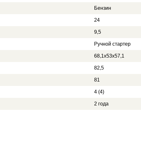
Бензин
24
9,5
Ручной стартер
68,1х53х57,1
82,5
81
4 (4)
2 года