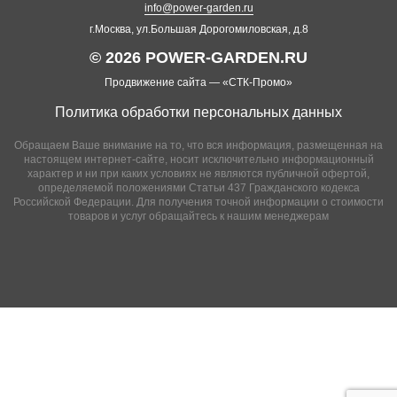
info@power-garden.ru
г.Москва, ул.Большая Дорогомиловская, д.8
© 2026 POWER-GARDEN.RU
Продвижение сайта —
«СТК-Промо»
Политика обработки персональных данных
Обращаем Ваше внимание на то, что вся информация, размещенная на
настоящем интернет-сайте, носит исключительно информационный
характер и ни при каких условиях не являются публичной офертой,
определяемой положениями Статьи 437 Гражданского кодекса
Российской Федерации. Для получения точной информации о стоимости
товаров и услуг обращайтесь к нашим менеджерам