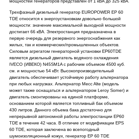
мощностей генераторов представлен от 1 кВА до 325 кВА.
Трехфазный дизельный генератор EUROPOWER EP 60
TDE относится к энергоустановкам довольно большой
мощности: значение максимальной выходной мощности
достигает 66 кВА. Электростанция предназначена в
первую очередь для резервного энергоснабжения как
жилых, так и коммерческих/промышленных объектов.
Силовым агрегатом генераторной установки EP60TDE
является дизельный двигатель водяного охлаждения
IVECO (ИВЕКО) N45SM1A с рабочим объемом 4500 куб.
см. и мощностью 54 кВт. Высокопроизводительный
двигатель обеспечивает устойчивую работу альтернатора
при любых нагрузках. Альтернатор Mecc Alte (модель
может также оснащаться и альтернатором Leroy Somer) и
двигатель смонтированы на единой платформе,
основанием которой является топливный бак объемом
430 литров. Данного объема бака достаточно для
непрерывной автономной работы электростанции EP60
TDE в течение 42 часа. В отличие от модификации EPS
60 TDE, которая заключена во всепогодный
шумоизоляционный кожух, генератор EP 60 TDE