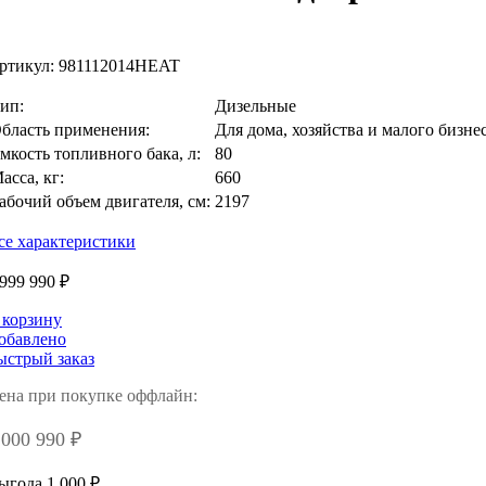
ртикул:
981112014HEAT
ип:
Дизельные
бласть применения:
Для дома, хозяйства и малого бизне
мкость топливного бака, л:
80
асса, кг:
660
абочий объем двигателя, см:
2197
се характеристики
 999 990 ₽
 корзину
обавлено
ыстрый заказ
ена при покупке оффлайн:
 000 990 ₽
ыгода 1 000 ₽