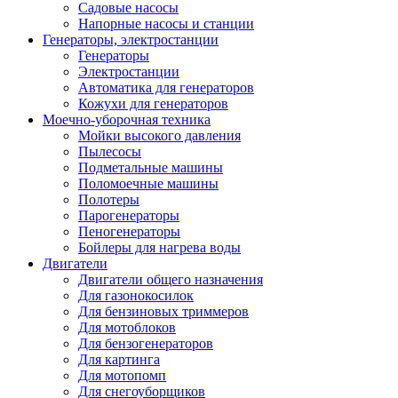
Садовые насосы
Напорные насосы и станции
Генераторы, электростанции
Генераторы
Электростанции
Автоматика для генераторов
Кожухи для генераторов
Моечно-уборочная техника
Мойки высокого давления
Пылесосы
Подметальные машины
Поломоечные машины
Полотеры
Парогенераторы
Пеногенераторы
Бойлеры для нагрева воды
Двигатели
Двигатели общего назначения
Для газонокосилок
Для бензиновых триммеров
Для мотоблоков
Для бензогенераторов
Для картинга
Для мотопомп
Для снегоуборщиков