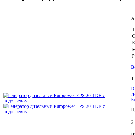
А
Т
О
Е
М
Р
В
1
В
Д
Б
Ц
2
В