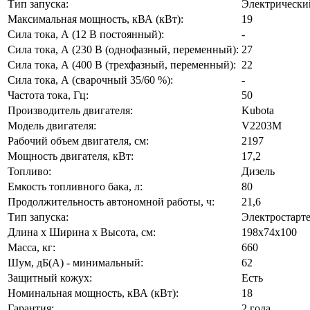
Тип запуска:
Электрически
Максимальная мощность, кВА (кВт):
19
Сила тока, А (12 В постоянный):
-
Сила тока, А (230 В (однофазный, переменный):
27
Сила тока, А (400 В (трехфазный, переменный):
22
Сила тока, А (сварочный 35/60 %):
-
Частота тока, Гц:
50
Производитель двигателя:
Kubota
Модель двигателя:
V2203M
Рабочий объем двигателя, см:
2197
Мощность двигателя, кВт:
17,2
Топливо:
Дизель
Емкость топливного бака, л:
80
Продолжительность автономной работы, ч:
21,6
Тип запуска:
Электростарт
Длина х Ширина х Высота, см:
198x74x100
Масса, кг:
660
Шум, дБ(А) - минимальный:
62
Защитный кожух:
Есть
Номинальная мощность, кВА (кВт):
18
Гарантия:
2 года