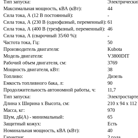
Тип запуска:
Электрически
Максимальная мощность, кВА (кВт):
44
Сила тока, А (12 В постоянный):
-
Сила тока, А (230 В (однофазный, переменный):
61
Сила тока, А (400 В (трехфазный, переменный):
46
Сила тока, А (сварочный 35/60 %):
-
Частота тока, Гц:
50
Производитель двигателя:
Kubota
Модель двигателя:
V3800DIT
Рабочий объем двигателя, см:
3769
Мощность двигателя, кВт:
38
Топливо:
Дизель
Емкость топливного бака, л:
90
Продолжительность автономной работы, ч:
11,7
Тип запуска:
Электростарт
Длина х Ширина х Высота, см:
210 х 94 х 112
Масса, кг:
970
Шум, дБ(А) - минимальный:
65
Защитный кожух:
Есть
Номинальная мощность, кВА (кВт):
40
Гарантия:
2 года