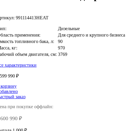
ртикул:
991114413HEAT
ип:
Дизельные
бласть применения:
Для среднего и крупного бизнеса
мкость топливного бака, л:
90
асса, кг:
970
абочий объем двигателя, см:
3769
се характеристики
 599 990 ₽
 корзину
обавлено
ыстрый заказ
ена при покупке оффлайн:
 600 990 ₽
ыгода 1 000 ₽