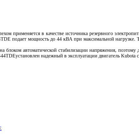
ехом применяется в качестве источника резервного электропита
4TDE подает мощность до 44 кВА при максимальной нагрузке. То
 блоком автоматической стабилизации напряжения, поэтому даж
PS44TDEустановлен надежный в эксплуатации двигатель Kubota 