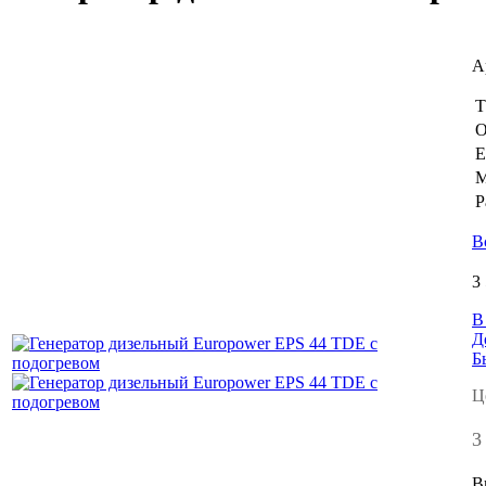
А
Т
О
Е
М
Р
В
3
В
Д
Б
Ц
3
В