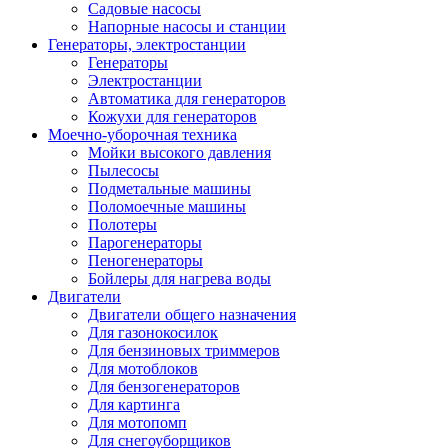
Садовые насосы
Напорные насосы и станции
Генераторы, электростанции
Генераторы
Электростанции
Автоматика для генераторов
Кожухи для генераторов
Моечно-уборочная техника
Мойки высокого давления
Пылесосы
Подметальные машины
Поломоечные машины
Полотеры
Парогенераторы
Пеногенераторы
Бойлеры для нагрева воды
Двигатели
Двигатели общего назначения
Для газонокосилок
Для бензиновых триммеров
Для мотоблоков
Для бензогенераторов
Для картинга
Для мотопомп
Для снегоуборщиков