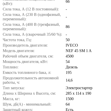
66
(кВт):
Сила тока, А (12 В постоянный):
-
Сила тока, А (230 В (однофазный,
-
переменный):
Сила тока, А (400 В (трехфазный,
86
переменный):
Сила тока, А (сварочный 35/60 %):
-
Частота тока, Гц:
50
Производитель двигателя:
IVECO
Модель двигателя:
NEF 45 SM 1 A
Рабочий объем двигателя, см:
4500
Мощность двигателя, кВт:
54
Топливо:
Дизель
Емкость топливного бака, л:
195
Продолжительность автономной
14,6
работы, ч:
Тип запуска:
Электростартер
Длина х Ширина х Высота, см:
285 х 114 х 190
Масса, кг:
1500
Шум, дБ(А) - минимальный:
64
Защитный кожух:
Есть