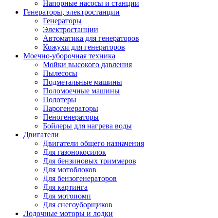
Напорные насосы и станции
Генераторы, электростанции
Генераторы
Электростанции
Автоматика для генераторов
Кожухи для генераторов
Моечно-уборочная техника
Мойки высокого давления
Пылесосы
Подметальные машины
Поломоечные машины
Полотеры
Парогенераторы
Пеногенераторы
Бойлеры для нагрева воды
Двигатели
Двигатели общего назначения
Для газонокосилок
Для бензиновых триммеров
Для мотоблоков
Для бензогенераторов
Для картинга
Для мотопомп
Для снегоуборщиков
Лодочные моторы и лодки