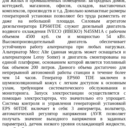
для жилых и промышленных помещений: загородных домов,
коттеджей, магазинов, офисов, складов, выставочных
комплексов, производств и т.д. Довольно компактные размеры
генераторной установки позволяют без труда разместить ее
даже на небольшой площади. Силовым агрегатом
дизельгенератора EPS60TDE служит дизельный двигатель
водяного охлаждения IVECO (ИВЕКО) N45SM1A с рабочим
объемом 4500 куб. см и мощностью 54 кВт.
Высокопроизводительный двигатель обеспечивает
устойчивую работу альтернатора при любых нагрузках.
Альтернатор Mecc Alte (данная модель может оснащаться и
альтернатором Leroy Somer) и двигатель смонтированы на
единой платформе, основанием которой является топливный
бак объемом 200 литров. Данного объема достаточно для
непрерывной автономной работы станции в течение более
чем 14 часов. Генератор EPS60 TDE заключен в
шумоизоляционный кожух с легким доступом к основным
узлам, требующим систематического обслуживания и
мониторинга. Запуск электростанции осуществляется с
помощью электростартера, что значительно его упрощает.
Система контроля и управления генераторной установкой
EPS 60TDE включает в себя: 3 амперметра, вольтметр,
автоматический регулятор напряжения (AVR позволяет
получать значение выходного напряжения в заданных
параметрах), датчик низкого уровня охлаждающей жидкости,