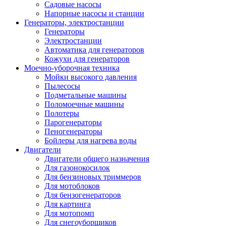
Садовые насосы
Напорные насосы и станции
Генераторы, электростанции
Генераторы
Электростанции
Автоматика для генераторов
Кожухи для генераторов
Моечно-уборочная техника
Мойки высокого давления
Пылесосы
Подметальные машины
Поломоечные машины
Полотеры
Парогенераторы
Пеногенераторы
Бойлеры для нагрева воды
Двигатели
Двигатели общего назначения
Для газонокосилок
Для бензиновых триммеров
Для мотоблоков
Для бензогенераторов
Для картинга
Для мотопомп
Для снегоуборщиков