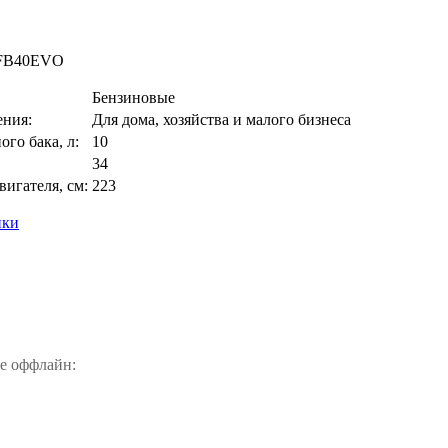
FB40EVO
Бензиновые
ения:
Для дома, хозяйства и малого бизнеса
го бака, л:
10
34
вигателя, см:
223
ики
е оффлайн: