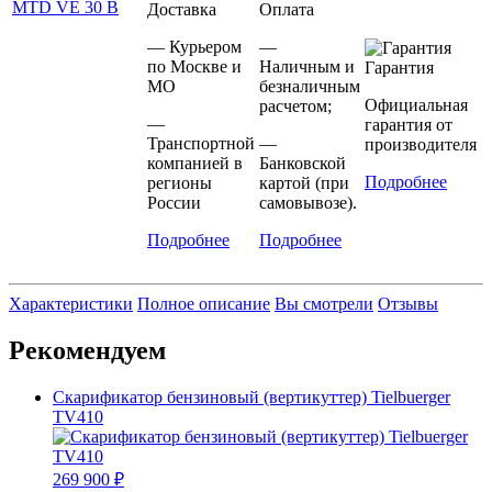
Доставка
Оплата
— Курьером
—
по Москве и
Наличным и
Гарантия
МО
безналичным
Официальная
расчетом;
—
гарантия от
Транспортной
—
производителя
компанией в
Банковской
Подробнее
регионы
картой (при
России
самовывозе).
Подробнее
Подробнее
Характеристики
Полное описание
Вы смотрели
Отзывы
Рекомендуем
Скарификатор бензиновый (вертикуттер) Tielbuerger
TV410
269 900 ₽