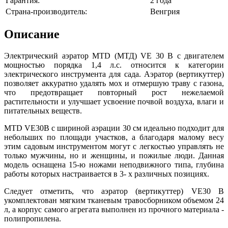
Гарантия:
2 года
Страна-производитель:
Венгрия
Описание
Электрический аэратор MTD (МТД) VE 30 B с двигателем
мощностью порядка 1,4 л.с. относится к категории
электрического инструмента для сада. Аэратор (вертикуттер)
позволяет аккуратно удалять мох и отмершую траву с газона,
что предотвращает повторный рост нежелаемой
растительности и улучшает усвоение почвой воздуха, влаги и
питательных веществ.
MTD VE30B с шириной аэрации 30 см идеально подходит для
небольших по площади участков, а благодаря малому весу
этим садовым инструментом могут с легкостью управлять не
только мужчины, но и женщины, и пожилые люди. Данная
модель оснащена 15-ю ножами неподвижного типа, глубина
работы которых настраивается в 3- х различных позициях.
Следует отметить, что аэратор (вертикуттер) VE30 B
укомплектован мягким тканевым травосборником объемом 24
л, а корпус самого агрегата выполнен из прочного материала -
полипропилена.