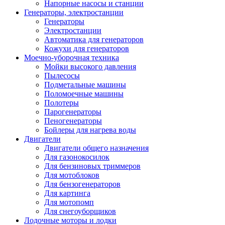
Напорные насосы и станции
Генераторы, электростанции
Генераторы
Электростанции
Автоматика для генераторов
Кожухи для генераторов
Моечно-уборочная техника
Мойки высокого давления
Пылесосы
Подметальные машины
Поломоечные машины
Полотеры
Парогенераторы
Пеногенераторы
Бойлеры для нагрева воды
Двигатели
Двигатели общего назначения
Для газонокосилок
Для бензиновых триммеров
Для мотоблоков
Для бензогенераторов
Для картинга
Для мотопомп
Для снегоуборщиков
Лодочные моторы и лодки