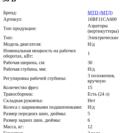
Бренд:
MTD (МТД)
Артикул:
16BF11CA600
Аэраторы
Тип продукции:
(вертикуттеры)
Тип:
Электрические
Модель двигателя:
Н/д
Номинальная мощность на рабочих
1
оборотах, кВт:
Рабочая ширина, см:
30
Рабочая глубина, мм:
Н/д
3 положения,
Регулировка рабочей глубины:
вручную
Количество фрез:
15
Травосборник:
Есть (24 л)
Складная рукоятка:
Нет
Колеса с шариковыми подшипниками:
Н/д
Размер передних шин, дюймы:
5
Размер задних шин, дюймы:
6
Масса, кг:
12