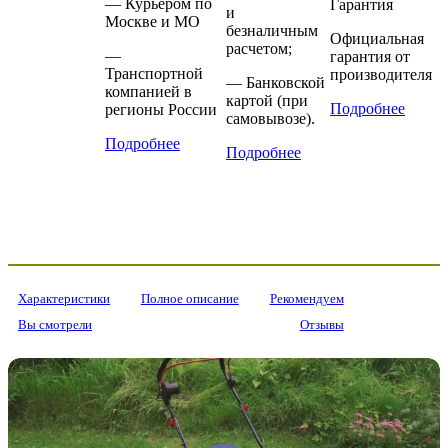
— Курьером по
Гарантия
и
Москве и МО
безналичным
Официальная
расчетом;
—
гарантия от
Транспортной
производителя
— Банковской
компанией в
картой (при
Подробнее
регионы России
самовывозе).
Подробнее
Подробнее
Характеристики
Полное описание
Рекомендуем
Вы смотрели
Отзывы