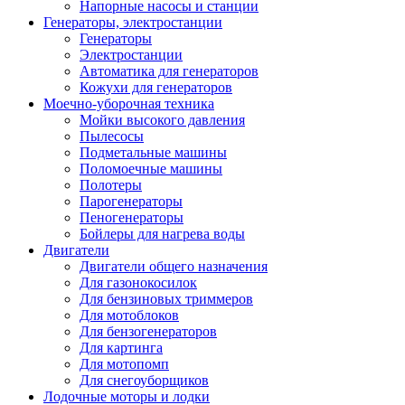
Напорные насосы и станции
Генераторы, электростанции
Генераторы
Электростанции
Автоматика для генераторов
Кожухи для генераторов
Моечно-уборочная техника
Мойки высокого давления
Пылесосы
Подметальные машины
Поломоечные машины
Полотеры
Парогенераторы
Пеногенераторы
Бойлеры для нагрева воды
Двигатели
Двигатели общего назначения
Для газонокосилок
Для бензиновых триммеров
Для мотоблоков
Для бензогенераторов
Для картинга
Для мотопомп
Для снегоуборщиков
Лодочные моторы и лодки