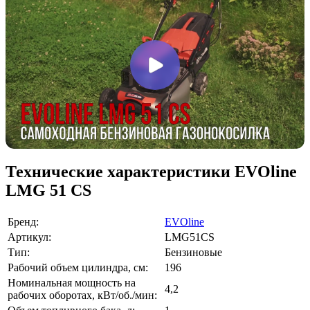
Технические характеристики EVOline
LMG 51 CS
Бренд:
EVOline
Артикул:
LMG51CS
Тип:
Бензиновые
Рабочий объем цилиндра, см:
196
Номинальная мощность на
4,2
рабочих оборотах, кВт/об./мин: