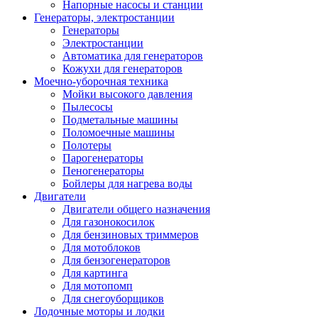
Напорные насосы и станции
Генераторы, электростанции
Генераторы
Электростанции
Автоматика для генераторов
Кожухи для генераторов
Моечно-уборочная техника
Мойки высокого давления
Пылесосы
Подметальные машины
Поломоечные машины
Полотеры
Парогенераторы
Пеногенераторы
Бойлеры для нагрева воды
Двигатели
Двигатели общего назначения
Для газонокосилок
Для бензиновых триммеров
Для мотоблоков
Для бензогенераторов
Для картинга
Для мотопомп
Для снегоуборщиков
Лодочные моторы и лодки