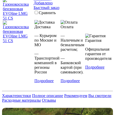
Добавлено
Быстрый заказ
Сравнить
Доставка
Оплата
— Курьером
—
по Москве и
Наличным и
Гарантия
МО
безналичным
Официальная
расчетом;
—
гарантия от
Транспортной
—
производителя
компанией в
Банковской
Подробнее
регионы
картой (при
России
самовывозе).
Подробнее
Подробнее
Характеристики
Полное описание
Рекомендуем
Вы смотрели
Расходные материалы
Отзывы