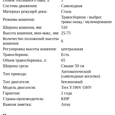
Объем топливного бака, л:
1
Система движения:
Самоходная
Материал режущей деки:
Сталь
Травосборник / выброс
Режимы кошения:
травы назад / мульчирование
Ширина кошения, мм:
510
Высота кошения, мин-макс, мм:
25-75
Количество положений высоты
6
кошения:
Регулировка высоты кошения:
центральная
Травосборник:
Есть
Объем травосборника, л:
65
Ширина среза:
Свыше 50 см
Автоматический
Тип привода:
(самоходные косилки)
Тип двигателя:
бензиновый
Модель двигателя:
Trex Y196V OHV
Гарантия:
2 года
Страна-производитель:
КНР
Важная заметка:
Array