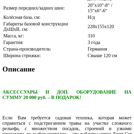
20"x10"-8" /
Размер передних/задних шин:
15"x6"-6"
Колёсная база, см:
Н/д
Габариты базовой конструкции
228x155x120
ДхШхВ, см:
Масса, кг:
310
Гарантия:
3 года
Страна-производитель:
Германия
Ширина стрижки:
Свыше 120 см
Описание
АКСЕССУАРЫ И ДОП. ОБОРУДОВАНИЕ НА
СУММУ 20 000 руб. – В ПОДАРОК!
Если Вам требуется садовая техника, которая может
справиться с подстриганием травы на участке сложного
рельефа, с множеством посадок, строений и узкими
проездами, то выбор очевиден – это райдеры серии Front Cut