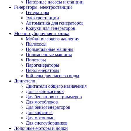
Напорные насосы и станции
Генераторы, электростанции
Генераторы
Электростанции
Автоматика для генераторов
Кожухи для генераторов
Моечно-уборочная техника
Мойки высокого давления
Пылесосы
Подметальные машины
Поломоечные машины
Полотеры
Парогенераторы
Пеногенераторы
Бойлеры для нагрева воды
Двигатели
Двигатели общего назначения
Для газонокосилок
Для бензиновых триммеров
Для мотоблоков
Для бензогенераторов
Для картинга
Для мотопомп
Для снегоуборщиков
Лодочные моторы и лодки