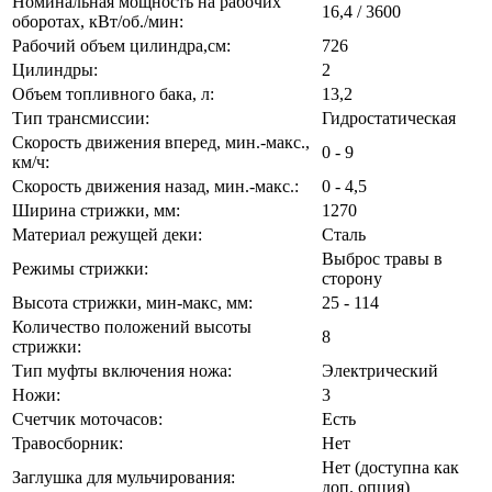
Номинальная мощность на рабочих
16,4 / 3600
оборотах, кВт/об./мин:
Рабочий объем цилиндра,см:
726
Цилиндры:
2
Объем топливного бака, л:
13,2
Тип трансмиссии:
Гидростатическая
Скорость движения вперед, мин.-макс.,
0 - 9
км/ч:
Скорость движения назад, мин.-макс.:
0 - 4,5
Ширина стрижки, мм:
1270
Материал режущей деки:
Сталь
Выброс травы в
Режимы стрижки:
сторону
Высота стрижки, мин-макс, мм:
25 - 114
Количество положений высоты
8
стрижки:
Тип муфты включения ножа:
Электрический
Ножи:
3
Счетчик моточасов:
Есть
Травосборник:
Нет
Нет (доступна как
Заглушка для мульчирования:
доп. опция)