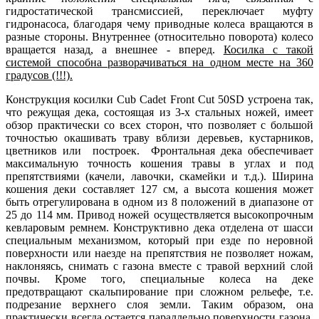
гидростатической трансмиссией, переключает муфту
гидронасоса, благодаря чему приводные колеса вращаются в
разные стороны. Внутреннее (относительно поворота) колесо
вращается назад, а внешнее - вперед.
Косилка с такой
системой способна разворачиваться на одном месте на 360
градусов (!!!).
Конструкция косилки Cub Cadet Front Cut 50SD устроена так,
что режущая дека, состоящая из 3-х стальных ножей, имеет
обзор практически со всех сторон, что позволяет с большой
точностью окашивать траву вблизи деревьев, кустарников,
цветников или построек. Фронтальная дека обеспечивает
максимальную точность кошения травы в углах и под
препятствиями (качели, лавочки, скамейки и т.д.). Ширина
кошения деки составляет 127 см, а высота кошения может
быть отрегулирована в одном из 8 положений в диапазоне от
25 до 114 мм. Привод ножей осуществляется высокопрочным
кевларовым ремнем. Конструктивно дека отделена от шасси
специальным механизмом, который при езде по неровной
поверхности или наезде на препятствия не позволяет ножам,
наклоняясь, снимать с газона вместе с травой верхний слой
почвы. Кроме того, специальные колеса на деке
предотвращают скальпирование при сложном рельефе, т.е.
подрезание верхнего слоя земли. Таким образом, она
практически всегда остается параллельно поверхности газона.