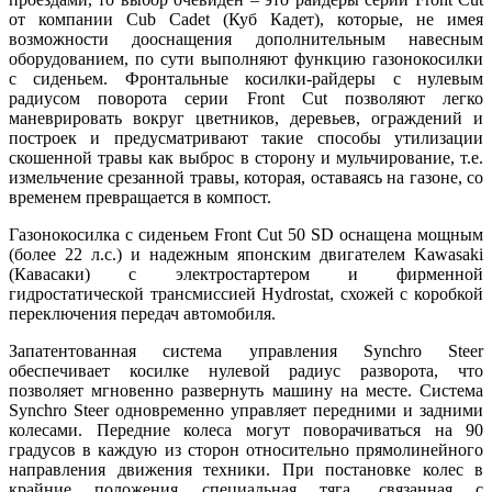
от компании Cub Cadet (Куб Кадет), которые, не имея
возможности дооснащения дополнительным навесным
оборудованием, по сути выполняют функцию газонокосилки
с сиденьем. Фронтальные косилки-райдеры с нулевым
радиусом поворота серии Front Cut позволяют легко
маневрировать вокруг цветников, деревьев, ограждений и
построек и предусматривают такие способы утилизации
скошенной травы как выброс в сторону и мульчирование, т.е.
измельчение срезанной травы, которая, оставаясь на газоне, со
временем превращается в компост.
Газонокосилка с сиденьем Front Cut 50 SD оснащена мощным
(более 22 л.с.) и надежным японским двигателем Kawasaki
(Кавасаки) с электростартером и фирменной
гидростатической трансмиссией Hydrostat, схожей с коробкой
переключения передач автомобиля.
Запатентованная система управления Synchro Steer
обеспечивает косилке нулевой радиус разворота, что
позволяет мгновенно развернуть машину на месте. Система
Synchro Steer одновременно управляет передними и задними
колесами. Передние колеса могут поворачиваться на 90
градусов в каждую из сторон относительно прямолинейного
направления движения техники. При постановке колес в
крайние положения специальная тяга, связанная с