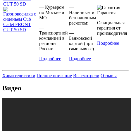
— Курьером
—
по Москве и
Наличным и
Гарантия
МО
безналичным
Официальная
расчетом;
—
гарантия от
Транспортной
—
производителя
компанией в
Банковской
Подробнее
регионы
картой (при
России
самовывозе).
Подробнее
Подробнее
Характеристики
Полное описание
Вы смотрели
Отзывы
Видео