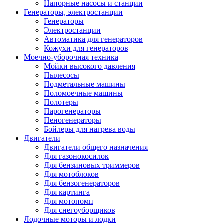
Напорные насосы и станции
Генераторы, электростанции
Генераторы
Электростанции
Автоматика для генераторов
Кожухи для генераторов
Моечно-уборочная техника
Мойки высокого давления
Пылесосы
Подметальные машины
Поломоечные машины
Полотеры
Парогенераторы
Пеногенераторы
Бойлеры для нагрева воды
Двигатели
Двигатели общего назначения
Для газонокосилок
Для бензиновых триммеров
Для мотоблоков
Для бензогенераторов
Для картинга
Для мотопомп
Для снегоуборщиков
Лодочные моторы и лодки