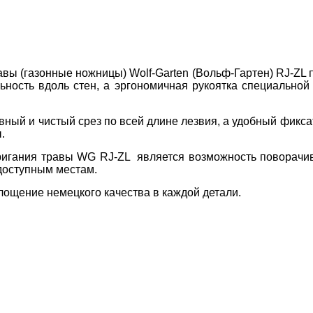
ы (газонные ножницы) Wolf-Garten (Вольф-Гартен) RJ-ZL п
льность вдоль стен, а эргономичная рукоятка специально
ный и чистый срез по всей длине лезвия, а удобный фиксат
.
гания травы WG RJ-ZL является возможность поворачива
одоступным местам.
площение немецкого качества в каждой детали.