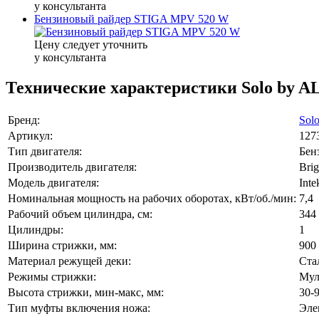
у консультанта
Бензиновый райдер STIGA MPV 520 W
Цену следует уточнить
у консультанта
Технические характеристики Solo by 
Бренд:
Sol
Артикул:
127
Тип двигателя:
Бен
Производитель двигателя:
Brig
Модель двигателя:
Inte
Номинальная мощность на рабочих оборотах, кВт/об./мин:
7,4
Рабочий объем цилиндра, см:
344
Цилиндры:
1
Ширина стрижки, мм:
900
Материал режущей деки:
Ста
Режимы стрижки:
Мул
Высота стрижки, мин-макс, мм:
30-
Тип муфты включения ножа:
Эле