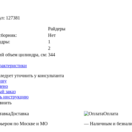
ул:
127381
Райдеры
сборник:
Нет
дры:
1
2
ий объем цилиндра, см:
344
рактеристики
ледует уточнить у консультанта
ину
лено
й заказ
ть инструкцию
внить
Доставка
Оплата
ьером по Москве и МО
— Наличным и безнали