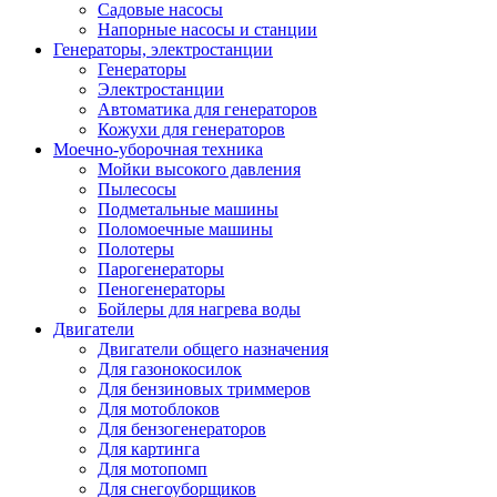
Садовые насосы
Напорные насосы и станции
Генераторы, электростанции
Генераторы
Электростанции
Автоматика для генераторов
Кожухи для генераторов
Моечно-уборочная техника
Мойки высокого давления
Пылесосы
Подметальные машины
Поломоечные машины
Полотеры
Парогенераторы
Пеногенераторы
Бойлеры для нагрева воды
Двигатели
Двигатели общего назначения
Для газонокосилок
Для бензиновых триммеров
Для мотоблоков
Для бензогенераторов
Для картинга
Для мотопомп
Для снегоуборщиков