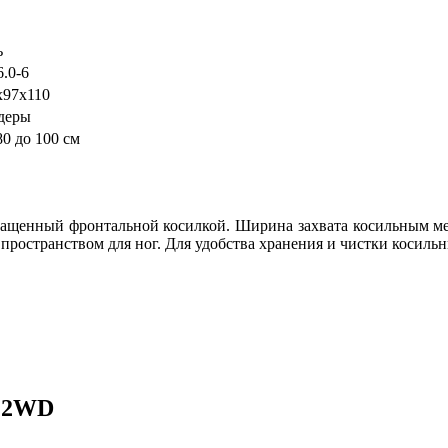
ь
6.0-6
х97х110
деры
80 до 100 см
ащенный фронтальной косилкой. Ширина захвата косильным мех
пространством для ног. Для удобства хранения и чистки косиль
D 2WD