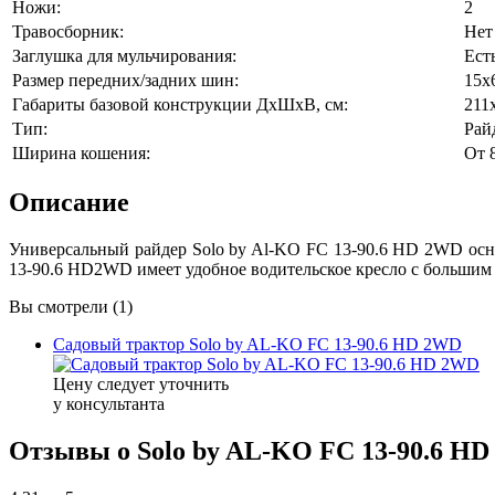
Ножи:
2
Травосборник:
Нет
Заглушка для мульчирования:
Ест
Размер передних/задних шин:
15х
Габариты базовой конструкции ДхШхВ, см:
211
Тип:
Рай
Ширина кошения:
От 
Описание
Универсальный райдер Solo by Al-KO FC 13-90.6 HD 2WD осн
13-90.6 HD2WD имеет удобное водительское кресло с большим 
Вы смотрели (1)
Садовый трактор Solo by AL-KO FC 13-90.6 HD 2WD
Цену следует уточнить
у консультанта
Отзывы о Solo by AL-KO FC 13-90.6 H