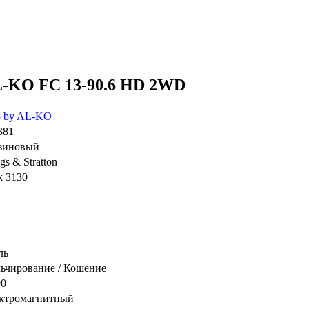
AL-KO FC 13-90.6 HD 2WD
o by AL-KO
381
зиновый
gs & Stratton
k 3130
ль
ьчирование / Кошение
90
ктромагнитный