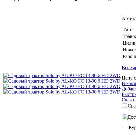
Артик
Тип:
Траво
Цилин
Ножи:
Рабоч
Все ха
Цену с
В корз
Добав
Быстры
Скача
Сра
— Кур