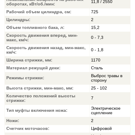
11,8 / 2550
оборотах, кВт/об./мин:
Рабочий объем цилиндра, см:
725
Цилиндры:
2
Объем топливного бака, л:
15,2
Скорость движения вперед, мин-
0 - 7,3
макс, км/ч:
Скорость движения назад, мин-макс,
0 - 1,8
км/ч:
Ширина стрижки, мм:
1170
Материал режущей деки:
Сталь
Выброс травы в
Режимы стрижки:
сторону
Высота стрижки, мин-макс, мм:
25 - 102
Количество положений высоты
7
стрижки:
Электрическое
Тип муфты включения ножа:
сцепление
Ножи:
2
Счетчик моточасов:
Цифровой