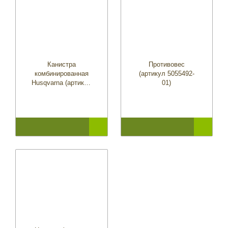
Канистра
Противовес
комбинированная
(артикул 5055492-
Husqvarna (артикул
01)
5807542-01)