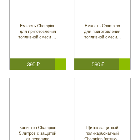
Емкость Champion
Емкость Champion
для приготовления
для приготовления
топливной смеси 1л
топливной смеси 2
(артикул C1010)
л (артикул C1011)
395 ₽
590 ₽
Канистра Champion
Щиток защитный
5 литров с защитой
поликарбонатный
от перелива
Champion (артикул