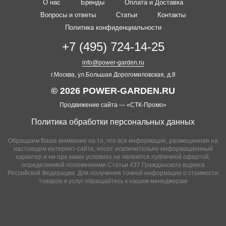
О нас
Бренды
Оплата и Доставка
Вопросы и ответы
Статьи
Контакты
Политика конфиденциальности
+7 (495) 724-14-25
info@power-garden.ru
г.Москва, ул.Большая Дорогомиловская, д.8
© 2026 POWER-GARDEN.RU
Продвижение сайта —
«СТК-Промо»
Политика обработки персональных данных
Обращаем Ваше внимание на то, что вся информация, размещенная на
настоящем интернет-сайте, носит исключительно информационный
характер и ни при каких условиях не являются публичной офертой,
определяемой положениями Статьи 437 Гражданского кодекса
Российской Федерации. Для получения точной информации о стоимости
товаров и услуг обращайтесь к нашим менеджерам