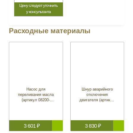
Цену следует уточнить
у консультанта
Расходные материалы
Насос для
Шнур аварийного
переливания масла
отключения
(артикул 08200-
двигателя (артикул
9011-HE)
36182-ZV4-651)
3 601 ₽
3 830 ₽