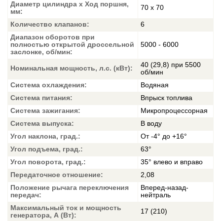
Диаметр цилиндра x Ход поршня,
70 x 70
мм:
Количество клапанов:
6
Диапазон оборотов при
полностью открытой дроссельной
5000 - 6000
заслонке, об/мин:
40 (29,8) при 5500
Номинальная мощность, л.с. (кВт):
об/мин
Система охлаждения:
Водяная
Система питания:
Впрыск топлива
Система зажигания:
Микропроцессорная
Система выпуска:
В воду
Угол наклона, град.:
От -4° до +16°
Угол подъема, град.:
63°
Угол поворота, град.:
35° влево и вправо
Передаточное отношение:
2,08
Положение рычага переключения
Вперед-назад-
передач:
нейтраль
Максимальный ток и мощность
17 (210)
генератора, А (Вт):