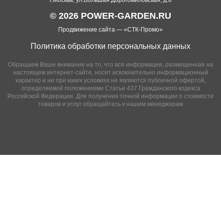
г.Москва, ул.Большая Дорогомиловская, д.8
© 2026 POWER-GARDEN.RU
Продвижение сайта —
«СТК-Промо»
Политика обработки персональных данных
Обращаем Ваше внимание на то, что вся информация, размещенная на
настоящем интернет-сайте, носит исключительно информационный
характер и ни при каких условиях не являются публичной офертой,
определяемой положениями Статьи 437 Гражданского кодекса
Российской Федерации. Для получения точной информации о стоимости
товаров и услуг обращайтесь к нашим менеджерам