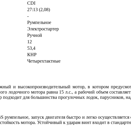
CDI
27:13 (2,08)
-
Румпельное
Электростартер
Ручной
12
53,4
КНР
Четырехтактные
й и высокопроизводительный мотор, в котором предусмотр
о лодочного мотора равна 15 л.с., а рабочий объем составляет
р подходит для большинства прогулочных лодок, парусников, 
умпельное, запуск двигателя быстро и легко осуществляется с
стойкость мотора. Устойчивый к ударам винт входит в стандар