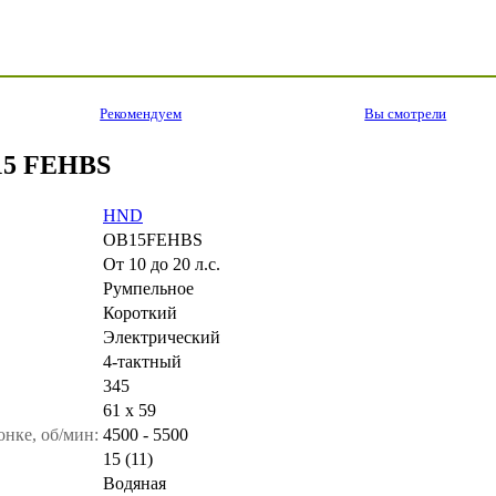
Рекомендуем
Вы смотрели
15 FEHBS
HND
OB15FEHBS
От 10 до 20 л.с.
Румпельное
Короткий
Электрический
4-тактный
345
61 х 59
нке, об/мин:
4500 - 5500
15 (11)
Водяная