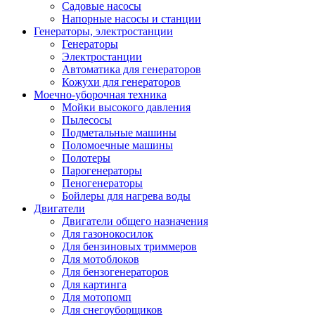
Садовые насосы
Напорные насосы и станции
Генераторы, электростанции
Генераторы
Электростанции
Автоматика для генераторов
Кожухи для генераторов
Моечно-уборочная техника
Мойки высокого давления
Пылесосы
Подметальные машины
Поломоечные машины
Полотеры
Парогенераторы
Пеногенераторы
Бойлеры для нагрева воды
Двигатели
Двигатели общего назначения
Для газонокосилок
Для бензиновых триммеров
Для мотоблоков
Для бензогенераторов
Для картинга
Для мотопомп
Для снегоуборщиков