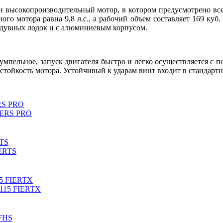
высокопроизводительный мотор, в котором предусмотрено все 
го мотора равна 9,8 л.с., а рабочий объем составляет 169 куб.
адувных лодок и с алюминиевым корпусом.
ельное, запуск двигателя быстро и легко осуществляется с п
стойкость мотора. Устойчивый к ударам винт входит в стандар
RS PRO
RTS
15 FIERTX
 FHS