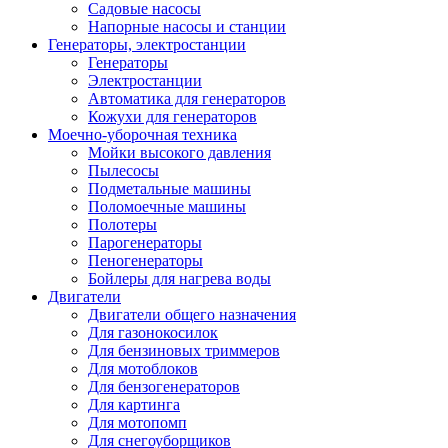
Садовые насосы
Напорные насосы и станции
Генераторы, электростанции
Генераторы
Электростанции
Автоматика для генераторов
Кожухи для генераторов
Моечно-уборочная техника
Мойки высокого давления
Пылесосы
Подметальные машины
Поломоечные машины
Полотеры
Парогенераторы
Пеногенераторы
Бойлеры для нагрева воды
Двигатели
Двигатели общего назначения
Для газонокосилок
Для бензиновых триммеров
Для мотоблоков
Для бензогенераторов
Для картинга
Для мотопомп
Для снегоуборщиков