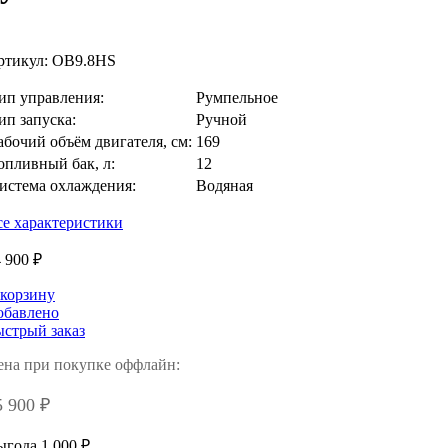
ртикул:
OB9.8HS
ип управления:
Румпельное
ип запуска:
Ручной
абочий объём двигателя, см:
169
опливный бак, л:
12
истема охлаждения:
Водяная
се характеристики
 900 ₽
 корзину
обавлено
ыстрый заказ
ена при покупке оффлайн:
5 900 ₽
года 1 000 ₽