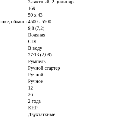
2-тактный, 2 цилиндра
169
50 х 43
нке, об/мин:
4500 - 5500
9,8 (7,2)
Водяная
CDI
В воду
27:13 (2,08)
Румпель
Ручной стартер
Ручной
Ручное
12
26
2 года
КНР
Двухтаткные