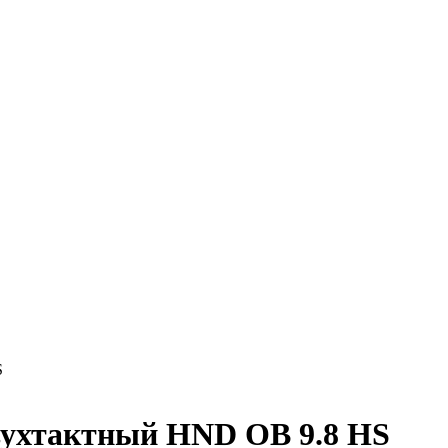
S
вухтактный HND OB 9.8 HS