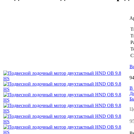
А
Т
Т
Р
Т
С
В
94
В
Д
Б
Ц
9
Вы