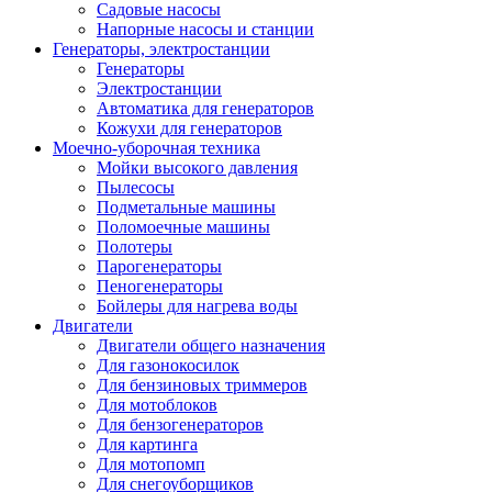
Садовые насосы
Напорные насосы и станции
Генераторы, электростанции
Генераторы
Электростанции
Автоматика для генераторов
Кожухи для генераторов
Моечно-уборочная техника
Мойки высокого давления
Пылесосы
Подметальные машины
Поломоечные машины
Полотеры
Парогенераторы
Пеногенераторы
Бойлеры для нагрева воды
Двигатели
Двигатели общего назначения
Для газонокосилок
Для бензиновых триммеров
Для мотоблоков
Для бензогенераторов
Для картинга
Для мотопомп
Для снегоуборщиков