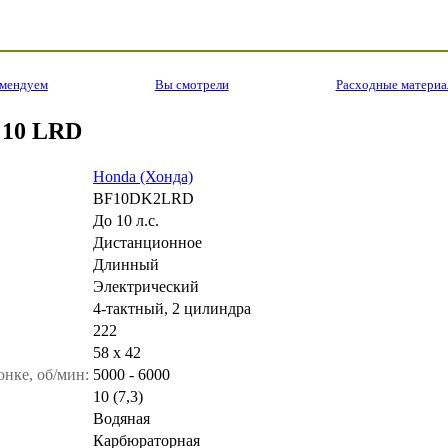
омендуем
Вы смотрели
Расходные матери
 10 LRD
Honda (Хонда)
BF10DK2LRD
До 10 л.с.
Дистанционное
Длинный
Электрический
4-тактный, 2 цилиндра
222
58 x 42
нке, об/мин:
5000 - 6000
10 (7,3)
Водяная
Карбюраторная