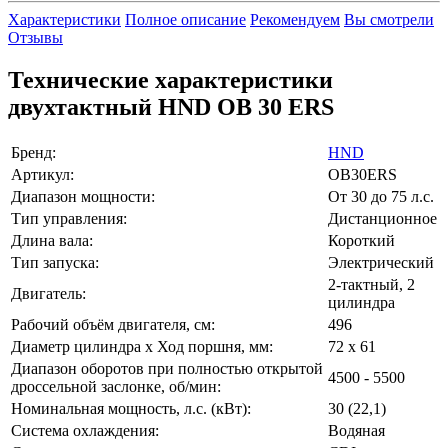
Характеристики
Полное описание
Рекомендуем
Вы смотрели
Отзывы
Технические характеристики
двухтактный HND OB 30 ERS
Бренд:
HND
Артикул:
OB30ERS
Диапазон мощности:
От 30 до 75 л.с.
Тип управления:
Дистанционное
Длина вала:
Короткий
Тип запуска:
Электрический
2-тактный, 2
Двигатель:
цилиндра
Рабочий объём двигателя, см:
496
Диаметр цилиндра x Ход поршня, мм:
72 х 61
Диапазон оборотов при полностью открытой
4500 - 5500
дроссельной заслонке, об/мин:
Номинальная мощность, л.с. (кВт):
30 (22,1)
Система охлаждения:
Водяная