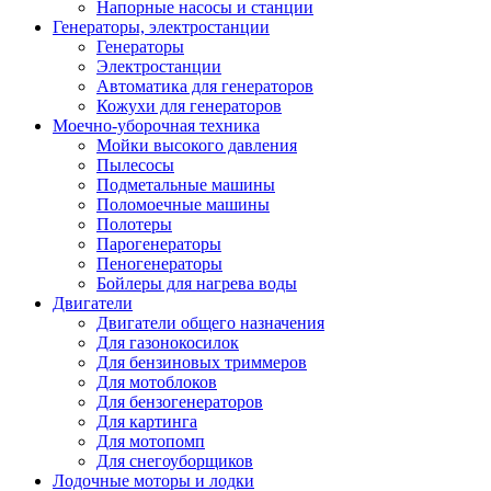
Напорные насосы и станции
Генераторы, электростанции
Генераторы
Электростанции
Автоматика для генераторов
Кожухи для генераторов
Моечно-уборочная техника
Мойки высокого давления
Пылесосы
Подметальные машины
Поломоечные машины
Полотеры
Парогенераторы
Пеногенераторы
Бойлеры для нагрева воды
Двигатели
Двигатели общего назначения
Для газонокосилок
Для бензиновых триммеров
Для мотоблоков
Для бензогенераторов
Для картинга
Для мотопомп
Для снегоуборщиков
Лодочные моторы и лодки