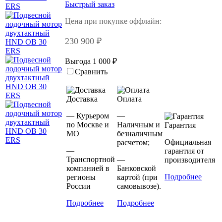
Быстрый заказ
Цена при покупке оффлайн:
230 900 ₽
Выгода 1 000 ₽
Сравнить
Доставка
Оплата
— Курьером
—
по Москве и
Наличным и
Гарантия
МО
безналичным
Официальная
расчетом;
—
гарантия от
Транспортной
—
производителя
компанией в
Банковской
Подробнее
регионы
картой (при
России
самовывозе).
Подробнее
Подробнее