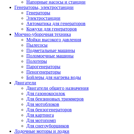
Напорные насосы и станции
Генераторы, электростанции
Генераторы
Электростанции
Автоматика для генераторов
Кожухи для генераторов
Моечно-уборочная техника
Мойки высокого давления
Пылесосы
Подметальные машины
Поломоечные машины
Полотеры
Парогенераторы
Пеногенераторы
Бойлеры для нагрева воды
Двигатели
Двигатели общего назначения
Для газонокосилок
Для бензиновых триммеров
Для мотоблоков
Для бензогенераторов
Для картинга
Для мотопомп
Для снегоуборщиков
Лодочные моторы и лодки