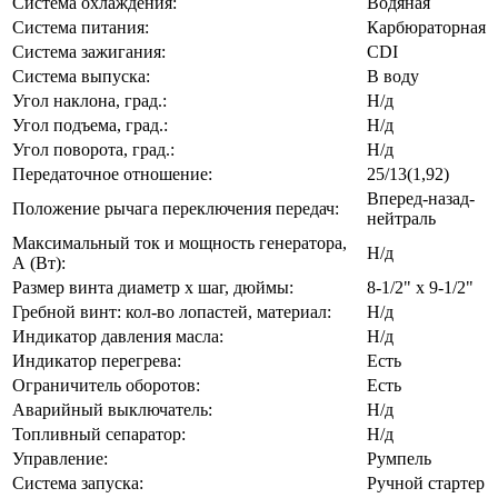
Система охлаждения:
Водяная
Система питания:
Карбюраторная
Система зажигания:
CDI
Система выпуска:
В воду
Угол наклона, град.:
Н/д
Угол подъема, град.:
Н/д
Угол поворота, град.:
Н/д
Передаточное отношение:
25/13(1,92)
Вперед-назад-
Положение рычага переключения передач:
нейтраль
Максимальный ток и мощность генератора,
Н/д
А (Вт):
Размер винта диаметр х шаг, дюймы:
8-1/2" х 9-1/2"
Гребной винт: кол-во лопастей, материал:
Н/д
Индикатор давления масла:
Н/д
Индикатор перегрева:
Есть
Ограничитель оборотов:
Есть
Аварийный выключатель:
Н/д
Топливный сепаратор:
Н/д
Управление:
Румпель
Система запуска:
Ручной стартер