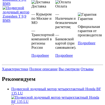
Доставка
Оплата
— Курьером
—
по Москве и
Наличным и
Гарантия
МО
безналичным
Официальная
расчетом;
—
гарантия от
Транспортной
—
производителя
компанией в
Банковской
Подробнее
регионы
картой (при
России
самовывозе).
Подробнее
Подробнее
Характеристики
Полное описание
Вы смотрели
Отзывы
Рекомендуем
Подвесной лодочный мотор четырехтактный Honda BF
135 LU