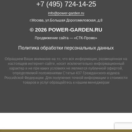
+7 (495) 724-14-25
info@power-garden.ru
г.Москва, ул.Большая Дорогомиловская, д.8
© 2026 POWER-GARDEN.RU
Продвижение сайта —
«СТК-Промо»
Политика обработки персональных данных
Обращаем Ваше внимание на то, что вся информация, размещенная на
настоящем интернет-сайте, носит исключительно информационный
характер и ни при каких условиях не являются публичной офертой,
определяемой положениями Статьи 437 Гражданского кодекса
Российской Федерации. Для получения точной информации о стоимости
товаров и услуг обращайтесь к нашим менеджерам