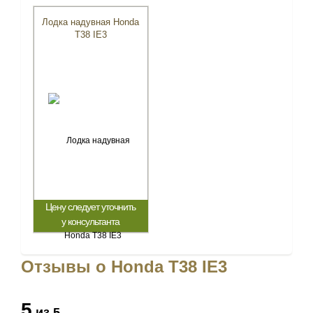
Лодка надувная Honda
T38 IE3
Цену следует уточнить
у консультанта
Отзывы о Honda T38 IE3
5
из 5