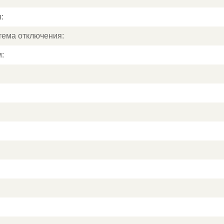
:
тема отключения:
: