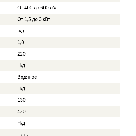
От 400 до 600 л/ч
От 1,5 до 3 кВт
н/д
1,8
220
Н/д
Водяное
Н/д
130
420
Н/д
Есть