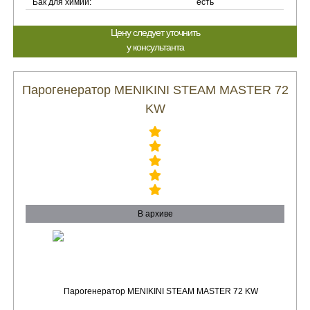
Бак для химии:
есть
Цену следует уточнить
у консультанта
Парогенератор MENIKINI STEAM MASTER 72
KW
В архиве