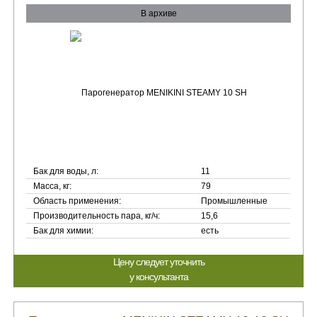
В архиве
Бак для воды, л:
11
Масса, кг:
79
Область применения:
Промышленные
Производительность пара, кг/ч:
15,6
Бак для химии:
есть
Цену следует уточнить
у консультанта