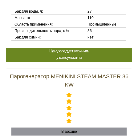
Бак для воды, л:
27
Масса, кг:
110
Область применения:
Промышленные
Производительность пара, кг/ч:
36
Бак для химии:
нет
Цену следует уточнить
у консультанта
Парогенератор MENIKINI STEAM MASTER 36
KW
В архиве