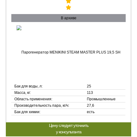
В архиве
Бак для воды, л:
25
Масса, кг:
113
Область применения:
Промышленные
Производительность пара, кг/ч:
27,6
Бак для химии:
есть
Цену следует уточнить
у консультанта