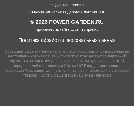
info@power-garden.ru
г.Москва, ул.Большая Дорогомиловская, д.8
© 2026 POWER-GARDEN.RU
Продвижение сайта —
«СТК-Промо»
Политика обработки персональных данных
Обращаем Ваше внимание на то, что вся информация, размещенная на
настоящем интернет-сайте, носит исключительно информационный
характер и ни при каких условиях не являются публичной офертой,
определяемой положениями Статьи 437 Гражданского кодекса
Российской Федерации. Для получения точной информации о стоимости
товаров и услуг обращайтесь к нашим менеджерам