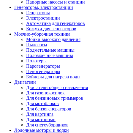
Напорные насосы и станции
Генераторы, электростанции
Генераторы
Электростанции
Автоматика для генераторов
Кожухи для генераторов
Моечно-уборочная техника
Мойки высокого давления
Пылесосы
Подметальные машины
Поломоечные машины
Полотеры
Парогенераторы
Пеногенераторы
Бойлеры для нагрева воды
Двигатели
Двигатели общего назначения
Для газонокосилок
Для бензиновых триммеров
Для мотоблоков
Для бензогенераторов
Для картинга
Для мотопомп
Для снегоуборщиков
Лодочные моторы и лодки