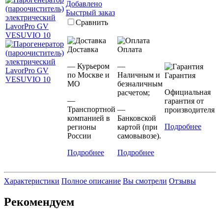
Добавлено
Быстрый заказ
Сравнить
Доставка
Оплата
— Курьером
—
по Москве и
Наличным и
Гарантия
МО
безналичным
Официальная
расчетом;
—
гарантия от
Транспортной
—
производителя
компанией в
Банковской
Подробнее
регионы
картой (при
России
самовывозе).
Подробнее
Подробнее
Характеристики
Полное описание
Вы смотрели
Отзывы
Рекомендуем