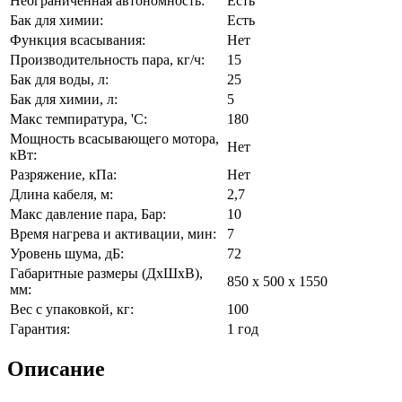
Неограниченная автономность:
Есть
Бак для химии:
Есть
Функция всасывания:
Нет
Производительность пара, кг/ч:
15
Бак для воды, л:
25
Бак для химии, л:
5
Макс темпиратура, 'C:
180
Мощность всасывающего мотора,
Нет
кВт:
Разряжение, кПа:
Нет
Длина кабеля, м:
2,7
Макс давление пара, Бар:
10
Время нагрева и активации, мин:
7
Уровень шума, дБ:
72
Габаритные размеры (ДхШхВ),
850 х 500 х 1550
мм:
Вес с упаковкой, кг:
100
Гарантия:
1 год
Описание