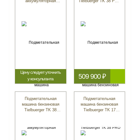
аккумуляторная
Tielbuerger TK 38 PRO
LavorPro BSW 900 ET
(Honda)
Цену следует уточнить
509 900 ₽
у консультанта
Подметательная
Подметательная
машина бензиновая
машина бензиновая
Tielbuerger TK 38
Tielbuerger TK 17
(B&S)
(B&S)