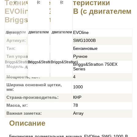
Технические характеристики
EVOline SWG 1000 B (с двигателем
Briggs&Stratton)
Бренд:
EVOline
Артикул:
SWG1000B
Тип:
Бензиновые
Тип управления:
Ручное
Briggs&Stratton 750EX
Модель двигателя:
Series
Мощность, кВт:
4
Ширина основной щетки,
1000
мм:
Страна-производитель:
КНР
Масса, кг:
78
Важная заметка:
Array
Описание
Бензиновая подметальная машина EVOline SWG 1000 B