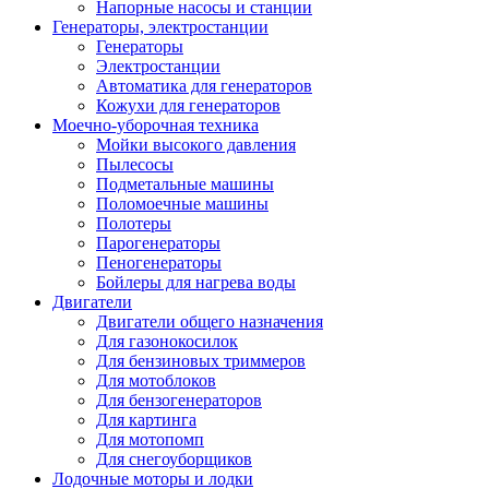
Напорные насосы и станции
Генераторы, электростанции
Генераторы
Электростанции
Автоматика для генераторов
Кожухи для генераторов
Моечно-уборочная техника
Мойки высокого давления
Пылесосы
Подметальные машины
Поломоечные машины
Полотеры
Парогенераторы
Пеногенераторы
Бойлеры для нагрева воды
Двигатели
Двигатели общего назначения
Для газонокосилок
Для бензиновых триммеров
Для мотоблоков
Для бензогенераторов
Для картинга
Для мотопомп
Для снегоуборщиков
Лодочные моторы и лодки