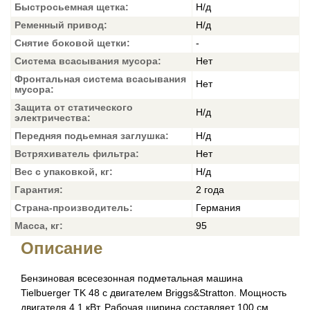
Быстросьемная щетка:
Н/д
Ременный привод:
Н/д
Снятие боковой щетки:
-
Система всасывания мусора:
Нет
Фронтальная система всасывания
Нет
мусора:
Защита от статического
Н/д
электричества:
Передняя подьемная заглушка:
Н/д
Встряхиватель фильтра:
Нет
Вес с упаковкой, кг:
Н/д
Гарантия:
2 года
Страна-производитель:
Германия
Масса, кг:
95
Описание
Бензиновая всесезонная подметальная машина
Tielbuerger TK 48 с двигателем Briggs&Stratton. Мощность
двигателя 4,1 кВт. Рабочая ширина составляет 100 см.