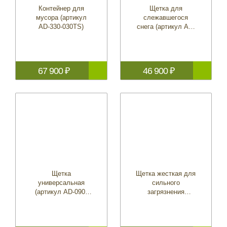
Контейнер для
Щетка для
мусора (артикул
слежавшегося
AD-330-030TS)
снега (артикул AD-
090-101)
67 900 ₽
46 900 ₽
Щетка
Щетка жесткая для
универсальная
сильного
(артикул AD-090-
загрязнения
105)
(артикул AD-090-
107)