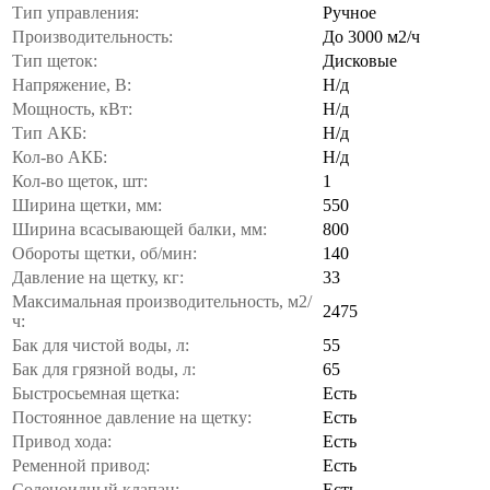
Тип управления:
Ручное
Производительность:
До 3000 м2/ч
Тип щеток:
Дисковые
Напряжение, В:
Н/д
Мощность, кВт:
Н/д
Тип АКБ:
Н/д
Кол-во АКБ:
Н/д
Кол-во щеток, шт:
1
Ширина щетки, мм:
550
Ширина всасывающей балки, мм:
800
Обороты щетки, об/мин:
140
Давление на щетку, кг:
33
Максимальная производительность, м2/
2475
ч:
Бак для чистой воды, л:
55
Бак для грязной воды, л:
65
Быстросьемная щетка:
Есть
Постоянное давление на щетку:
Есть
Привод хода:
Есть
Ременной привод:
Есть
Соленоидный клапан:
Есть