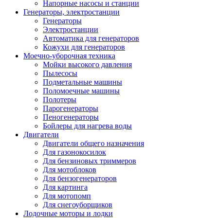
Напорные насосы и станции
Генераторы, электростанции
Генераторы
Электростанции
Автоматика для генераторов
Кожухи для генераторов
Моечно-уборочная техника
Мойки высокого давления
Пылесосы
Подметальные машины
Поломоечные машины
Полотеры
Парогенераторы
Пеногенераторы
Бойлеры для нагрева воды
Двигатели
Двигатели общего назначения
Для газонокосилок
Для бензиновых триммеров
Для мотоблоков
Для бензогенераторов
Для картинга
Для мотопомп
Для снегоуборщиков
Лодочные моторы и лодки