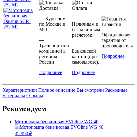
Доставка
Оплата
— Курьером
—
по Москве и
Наличным и
Гарантия
МО
безналичным
Официальная
расчетом;
—
гарантия от
Транспортной
—
производителя
компанией в
Банковской
Подробнее
регионы
картой (при
России
самовывозе).
Подробнее
Подробнее
Характеристики
Полное описание
Вы смотрели
Расходные
материалы
Отзывы
Рекомендуем
Мотопомпа бензиновая EVOline WG 40
35 990 ₽