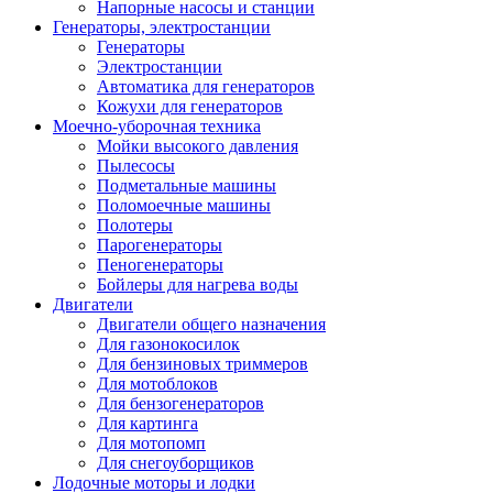
Напорные насосы и станции
Генераторы, электростанции
Генераторы
Электростанции
Автоматика для генераторов
Кожухи для генераторов
Моечно-уборочная техника
Мойки высокого давления
Пылесосы
Подметальные машины
Поломоечные машины
Полотеры
Парогенераторы
Пеногенераторы
Бойлеры для нагрева воды
Двигатели
Двигатели общего назначения
Для газонокосилок
Для бензиновых триммеров
Для мотоблоков
Для бензогенераторов
Для картинга
Для мотопомп
Для снегоуборщиков
Лодочные моторы и лодки