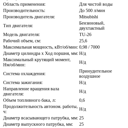
Область применения:
Для чистой воды
Производительность:
До 500 л/мин
Производитель двигателя:
Mitsubishi
Бензиновый,
Тип двигателя:
двухтактный
Модель двигателя:
TU-26
Рабочий объем, см:
25,6
Максимальная мощность, кВт/об/мин:
0,98 / 7000
Диаметр цилиндра х Ход поршня, мм:
Н/д
Максимальный крутящий момент,
Н/д
Нм/об/мин:
Принудительное
Система охлаждения:
воздушное
Система зажигания:
Н/д
Направление вращения вала
Н/д
двигателя:
Объем топливного бака, л:
0,6
Продолжительность автоном. работы,
Н/д
ч:
Диаметр всасывающего патрубка, мм:
25
Диаметр выпускного патрубка, мм:
25