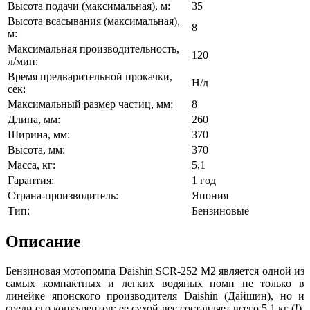
Высота подачи (максимальная), м:
35
Высота всасывания (максимальная),
8
м:
Максимальная производительность,
120
л/мин:
Время предварительной прокачки,
Н/д
сек:
Максимальный размер частиц, мм:
8
Длина, мм:
260
Ширина, мм:
370
Высота, мм:
370
Масса, кг:
5,1
Гарантия:
1 год
Страна-производитель:
Япония
Тип:
Бензиновые
Описание
Бензиновая мотопомпа Daishin SCR-252 M2 является одной из
самых компактных и легких водяных помп не только в
линейке японского производителя Daishin (Дайшин), но и
среди его конкурентов: ее сухой вес составляет всего 5,1 кг (!).