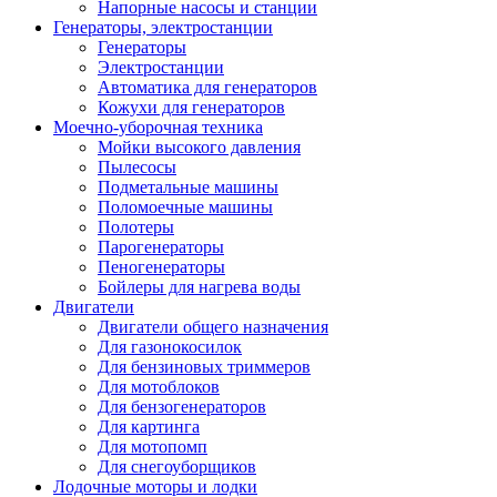
Напорные насосы и станции
Генераторы, электростанции
Генераторы
Электростанции
Автоматика для генераторов
Кожухи для генераторов
Моечно-уборочная техника
Мойки высокого давления
Пылесосы
Подметальные машины
Поломоечные машины
Полотеры
Парогенераторы
Пеногенераторы
Бойлеры для нагрева воды
Двигатели
Двигатели общего назначения
Для газонокосилок
Для бензиновых триммеров
Для мотоблоков
Для бензогенераторов
Для картинга
Для мотопомп
Для снегоуборщиков
Лодочные моторы и лодки