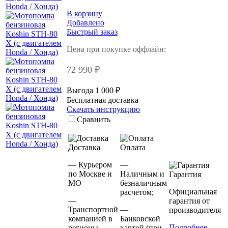
В корзину
Добавлено
Быстрый заказ
Цена при покупке оффлайн:
72 990 ₽
Выгода 1 000 ₽
Бесплатная доставка
Скачать инструкцию
Сравнить
Доставка
Оплата
— Курьером
—
по Москве и
Наличным и
Гарантия
МО
безналичным
Официальная
расчетом;
—
гарантия от
Транспортной
—
производителя
компанией в
Банковской
Подробнее
регионы
картой (при