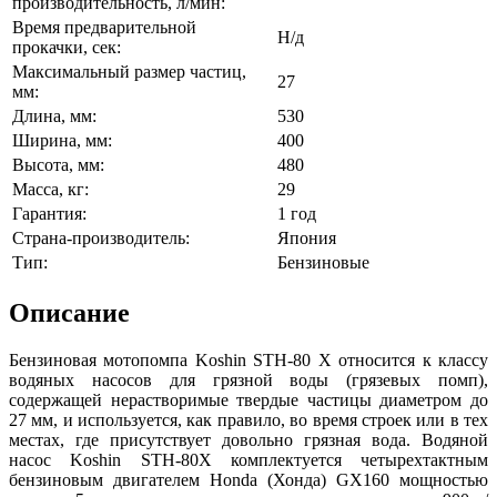
производительность, л/мин:
Время предварительной
Н/д
прокачки, сек:
Максимальный размер частиц,
27
мм:
Длина, мм:
530
Ширина, мм:
400
Высота, мм:
480
Масса, кг:
29
Гарантия:
1 год
Страна-производитель:
Япония
Тип:
Бензиновые
Описание
Бензиновая мотопомпа Koshin STH-80 X относится к классу
водяных насосов для грязной воды (грязевых помп),
содержащей нерастворимые твердые частицы диаметром до
27 мм, и используется, как правило, во время строек или в тех
местах, где присутствует довольно грязная вода. Водяной
насос Koshin STH-80X комплектуется четырехтактным
бензиновым двигателем Honda (Хонда) GX160 мощностью