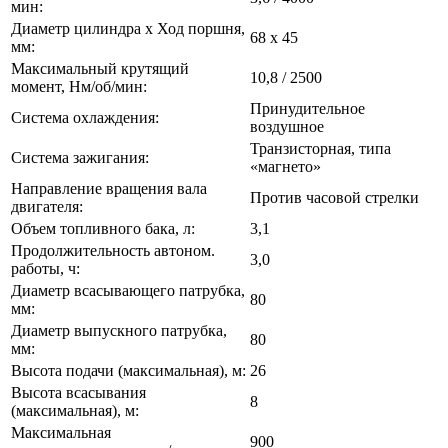
мин:
Диаметр цилиндра х Ход поршня,
68 х 45
мм:
Максимальный крутящий
10,8 / 2500
момент, Нм/об/мин:
Принудительное
Система охлаждения:
воздушное
Транзисторная, типа
Система зажигания:
«магнето»
Направление вращения вала
Против часовой стрелки
двигателя:
Объем топливного бака, л:
3,1
Продолжительность автоном.
3,0
работы, ч:
Диаметр всасывающего патрубка,
80
мм:
Диаметр выпускного патрубка,
80
мм:
Высота подачи (максимальная), м:
26
Высота всасывания
8
(максимальная), м:
Максимальная
900