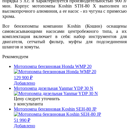
порядка 5 л.с. и характеризуется производительностью 900 л/
мин. Корпус мотопомпы Koshin STH-80 X выполнен из
высокопрочного алюминия, а ее насос - из чугуна с примесью
хрома.
Все бензопомпы компании Koshin (Кошин) оснащены
самовсасывающими насосами центробежного типа, а их
комплектация включает в себя: набор инструментов для
двигателя, сетчатый фильтр, муфты для подсоединения
шлангов и хомуты.
Рекомендуем
Мотопомпа бензиновая Honda WMP 20
129 900 ₽
Добавлено
Мотопомпа дизельная Yanmar YDP 30 N
Цену следует уточнить
у консультанта
Мотопомпа бензиновая Koshin SEH-80 JP
51 990 ₽
Добавлено