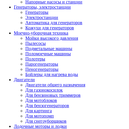
Напорные насосы и станции
Генераторы, электростанции
Генераторы
Электростанции
Автоматика для генераторов
Кожухи для генераторов
Моечно-уборочная техника
Мойки высокого давления
Пылесосы
Подметальные машины
Поломоечные машины
Полотеры
Парогенераторы
Пеногенераторы
Бойлеры для нагрева воды
Двигатели
Двигатели общего назначения
Для газонокосилок
Для бензиновых триммеров
Для мотоблоков
Для бензогенераторов
Для картинга
Для мотопомп
Для снегоуборщиков
Лодочные моторы и лодки